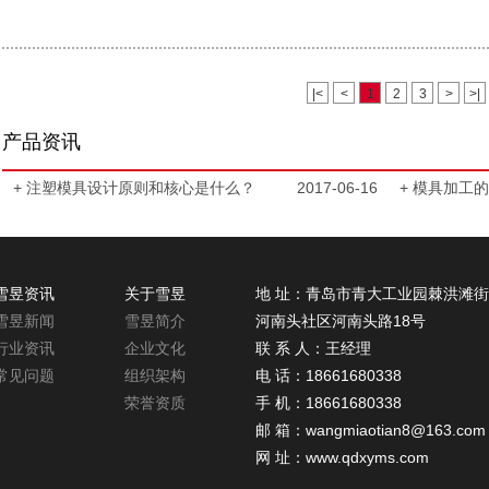
|<
<
1
2
3
>
>|
产品资讯
+ 注塑模具设计原则和核心是什么？
2017-06-16
+ 模具加工
雪昱资讯
关于雪昱
地 址：青岛市青大工业园棘洪滩
雪昱新闻
雪昱简介
河南头社区河南头路18号
行业资讯
企业文化
联 系 人：王经理
常见问题
组织架构
电 话：18661680338
荣誉资质
手 机：18661680338
邮 箱：wangmiaotian8@163.com
网 址：www.qdxyms.com