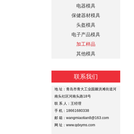
电器模具
保健器材模具
头盔模具
电子产品模具
加工样品
其他模具
联系我们
地 址：青岛市青大工业园棘洪滩街道河
南头社区河南头路18号
联 系 人：王经理
手 机：18661680338
邮 箱：wangmiaotian8@163.com
网 址：www.qdxyms.com