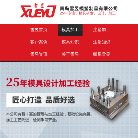
25年专注于模具研发、设计、加工
雪昱首页
模具加工
注塑加工
客户案例
模具知识
注塑知识
雪昱资讯
关于雪昱
联系雪昱