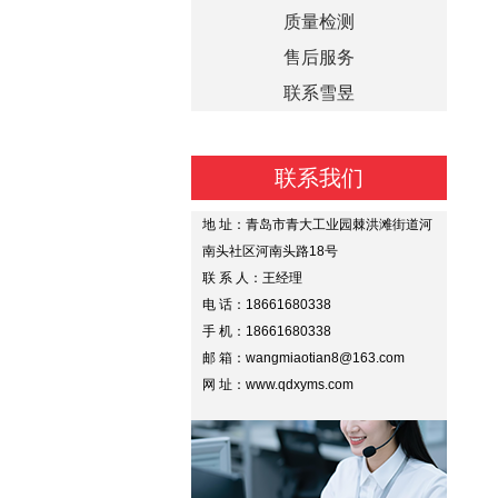
质量检测
售后服务
联系雪昱
联系我们
地 址：青岛市青大工业园棘洪滩街道河
南头社区河南头路18号
联 系 人：王经理
电 话：18661680338
手 机：18661680338
邮 箱：wangmiaotian8@163.com
网 址：www.qdxyms.com