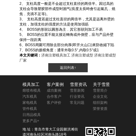
2、 支柱高度一般是不会超过支柱直径的两倍半。因过高的
支柱会导致塑胶部件成型时困气(長度太長時會引起氣孔﹐燒
焦﹐充填不足等)。
3、 支柱高度若超过支柱直径的两倍半，尤其是远离外壁的
支柱，加强支柱的强度的方法是使用加强筋
4、 BOSS的形狀以圓形為主﹐其它形狀則加工不易
5、 BOSS的位置不能太接近轉角或外側壁，应与产品外壁
保持一段距离
6、BOSS周圍可用除去部分肉厚(即开火山口)來防收縮下陷
7、BOSS的拨模角度：通常外取0.5°,内取0.5°或1
本文关键词：
济南注塑模具加工
济南注塑成型
济南注塑成型
厂家
返回列表↑
模具加工
客户案例
雪昱资讯
关于雪昱
熔喷布模具
成功案例
雪昱新闻
雪昱简介
汽车模具
合作客户
行业资讯
企业文化
家电模具
客户评价
常见问题
组织架构
管件模具
荣誉资质
日用品模具
更多产品+
地 址：青岛市青大工业园棘洪滩街
道河南头社区河南头路18号