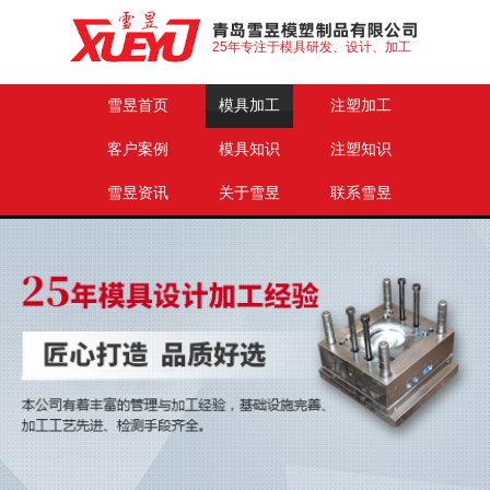
25年专注于模具研发、设计、加工
雪昱首页
模具加工
注塑加工
客户案例
模具知识
注塑知识
雪昱资讯
关于雪昱
联系雪昱