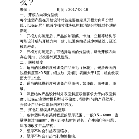
么？
来源： 时间：2017-06-16
一、 开模方向和分型线
每个注塑产品在开始设计时首先要确定其开模方向和分型
线，以保证尽可能减少抽芯滑块机构和消除分型线对外观的
影响。
1、 开模方向确定后，产品的加强筋、卡扣、凸起等结构尽
可能设计成与开模方向一致，以避免抽芯减少拼缝线，延长
模具寿命。
2、 开模方向确定后，可选择适当的分型线，避免开模方向
存在倒扣，以改善外观及性能。
二 、脱模斜度
1 、适当的脱模斜度可避免产品拉毛（拉花）。光滑表面的
脱模斜度应≥0.5度，细皮纹（砂面）表面大于1度，粗皮纹表
面大于1.5度。
2 、适当的脱模斜度可避免产品顶伤，如顶白、顶变形、顶
破。
3、 深腔结构产品设计时外表面斜度尽量要求大于内表面斜
度，以保证注塑时模具型芯不偏位，得到均匀的产品壁厚，
并保证产品开口部位的材料强度。
三、 河北注塑模具产品壁厚
1 、各种塑料均有某种程度的壁厚范围，一般0.5～4mm，当
壁厚超过4mm时，将引起冷却时间过长，产生缩印等问题，
应考虑改变产品结构。
2 、壁厚不均会引起表面缩水。
3 、壁厚不均会引起气孔和熔接痕。