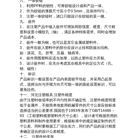
八、 一体铰链
1 、利用PP料的韧性，可将铰链设计成和产品一体。
2 、作为铰链的薄膜尺寸应小于0.5mm，且保持均匀，
3 、注塑一体铰链时，浇口只能设计在铰链的某一侧。
九、 嵌件
1 、在注塑产品中镶入嵌件可增加局部强度、硬度、尺寸精
度和设置小螺纹孔（轴），满足各种特殊需求。同时会增加
产品成本。
2 、嵌件一般为铜，也可以是其它金属或塑料件。
3 、嵌件在嵌入塑料中的部分应设计止转和防拔出结构。
如：滚花、孔、折弯、压扁、轴肩等。
4 、嵌件周围塑料应适当加厚，以防止塑件应力开裂。
5 、设计嵌件时，应充分考虑其在模具中的定位方式（孔、
销、磁性）
十、 标识
产品标识一般设置在产品内表面较平坦处，并采用凸起形
式，选择法向与开模方向尺可能一致的面处设置标识，可以
避免拉伤。
十一、河北注塑模具 注塑件精度
由于注塑时收缩率的不均匀性和不确定性，注塑件精度明显
低于金属件，不能简单地套用机械零件的尺寸公差应按标准
选择适当的公差要求.我国也于1993年发布了GB/T14486－
93 《工程塑料模塑塑料件尺寸公差》，设计者可根据所用的
塑料原料和制件使用要求，根据标准中的规定确定制件的尺
寸公差。同时要根据工厂综合实力，同行的产品的设计精度
来确定适合的设计公差精度。
十二、 注塑件的变形