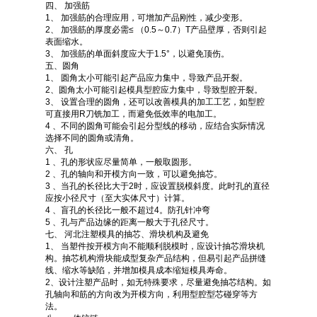
四、 加强筋
1、 加强筋的合理应用，可增加产品刚性，减少变形。
2、 加强筋的厚度必需≤ （0.5～0.7）T产品壁厚，否则引起
表面缩水。
3、 加强筋的单面斜度应大于1.5°，以避免顶伤。
五、圆角
1、 圆角太小可能引起产品应力集中，导致产品开裂。
2、圆角太小可能引起模具型腔应力集中，导致型腔开裂。
3、 设置合理的圆角，还可以改善模具的加工工艺，如型腔
可直接用R刀铣加工，而避免低效率的电加工。
4 、不同的圆角可能会引起分型线的移动，应结合实际情况
选择不同的圆角或清角。
六、 孔
1 、孔的形状应尽量简单，一般取圆形。
2 、孔的轴向和开模方向一致，可以避免抽芯。
3 、当孔的长径比大于2时，应设置脱模斜度。此时孔的直径
应按小径尺寸（至大实体尺寸）计算。
4 、盲孔的长径比一般不超过4。防孔针冲弯
5 、孔与产品边缘的距离一般大于孔径尺寸。
七、 河北注塑模具的抽芯、滑块机构及避免
1、 当塑件按开模方向不能顺利脱模时，应设计抽芯滑块机
构。抽芯机构滑块能成型复杂产品结构，但易引起产品拼缝
线、缩水等缺陷，并增加模具成本缩短模具寿命。
2、设计注塑产品时，如无特殊要求，尽量避免抽芯结构。如
孔轴向和筋的方向改为开模方向，利用型腔型芯碰穿等方
法。