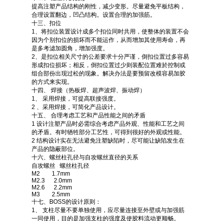
提高注塑产品结构的刚性，减少变形。尽量避免平板结构，
合理设置翻边，凹凸结构。设置合理的加强筋。
十三、扣位
1、将扣位装置设计成多个扣位同时共用，使整体的装置不会
因为个别扣位的损坏而不能运作，从而增加其使用寿命，再
是多考滤加圆角，增加强度。
2、是扣位相关尺寸的公差要求十分严谨，倒扣位置过多容易
形成扣位损坏；相反，倒扣位置过少则装配位置难於控制或
组合部份出现过松的现象。解决办法是要预留改模容易加胶
的方式来实现。
十四、 焊接（热板焊、超声波焊、振动焊）
1、 采用焊接，可提高联接强度。
2 、采用焊接，可简化产品设计。
十五、 合理考虑工艺和产品性能之间的矛盾
1 设计注塑产品时必需综合考虑产品外观、性能和工艺之间
的矛盾。有时牺牲部分工艺性，可得到很好的外观或性能。
2 结构设计实在无法避免注塑缺陷时，尽可能让缺陷发生在
产品的隐蔽部位。
十六、螺丝柱孔径与自攻螺丝直径的关系
自攻螺丝 螺丝柱孔径
M2 1.7mm
M2.3 2.0mm
M2.6 2.2mm
M3 2.5mm
十七、BOSS的设计原则：
1、 支柱尽量不要单独使用，应尽量连接至外壁或与加强筋
一同使用，目的是加强支柱的强度及使胶料流动更顺畅。