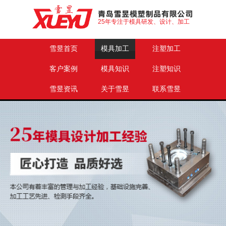
25年专注于模具研发、设计、加工
雪昱首页
模具加工
注塑加工
客户案例
模具知识
注塑知识
雪昱资讯
关于雪昱
联系雪昱