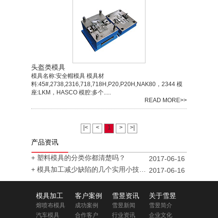
头盔类模具
模具名称:安全帽模具 模具材
料:45#,2738,2316,718,718H,P20,P20H,NAK80，2344 模
座:LKM，HASCO 模腔:多个.....
READ MORE>>
|<
<
1
>
>|
产品资讯
+ 塑料模具的分类你都清楚吗？
2017-06-16
+ 模具加工减少缺陷的几个实用小技巧...
2017-06-16
模具加工
客户案例
雪昱资讯
关于雪昱
熔喷布模具
成功案例
雪昱新闻
雪昱简介
汽车模具
合作客户
行业资讯
企业文化