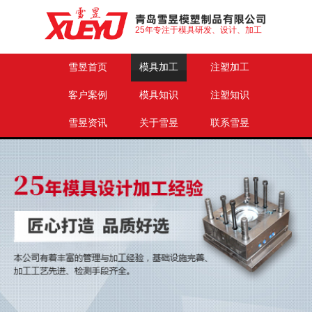
25年专注于模具研发、设计、加工
雪昱首页
模具加工
注塑加工
客户案例
模具知识
注塑知识
雪昱资讯
关于雪昱
联系雪昱