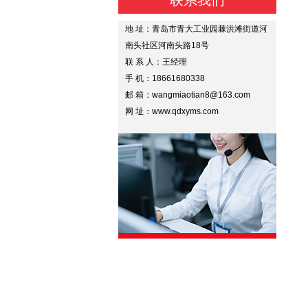
联系我们
地 址：青岛市青大工业园棘洪滩街道河
南头社区河南头路18号
联 系 人：王经理
手 机：18661680338
邮 箱：wangmiaotian8@163.com
网 址：www.qdxyms.com