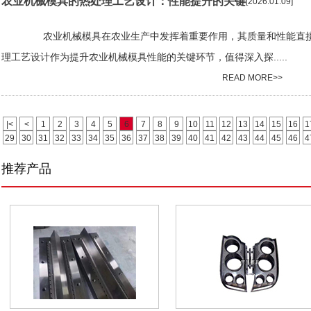
农业机械模具的热处理工艺设计：性能提升的关键
[2026.01.09]
农业机械模具在农业生产中发挥着重要作用，其质量和性能直接影
理工艺设计作为提升农业机械模具性能的关键环节，值得深入探.....
READ MORE>>
|<
<
1
2
3
4
5
6
7
8
9
10
11
12
13
14
15
16
1
29
30
31
32
33
34
35
36
37
38
39
40
41
42
43
44
45
46
4
推荐产品