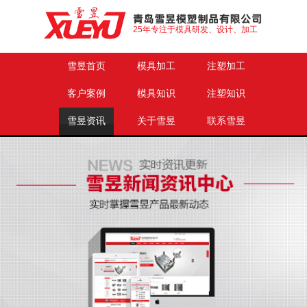
25年专注于模具研发、设计、加工
雪昱首页
模具加工
注塑加工
客户案例
模具知识
注塑知识
雪昱资讯
关于雪昱
联系雪昱