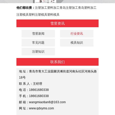
他们都在搜：
注塑加工
塑料加工
青岛注塑加工
青岛塑料加工
注塑模具
塑料注塑模具
塑料模具
雪昱资讯
雪昱新闻
行业资讯
常见问题
模具知识
注塑知识
联系我们
地 址：青岛市青大工业园棘洪滩街道河南头社区河南头路
18号
联 系 人：王经理
电 话：18661680338
手 机：18661680338
邮 箱：wangmiaotian8@163.com
网 址：www.qdxyms.com