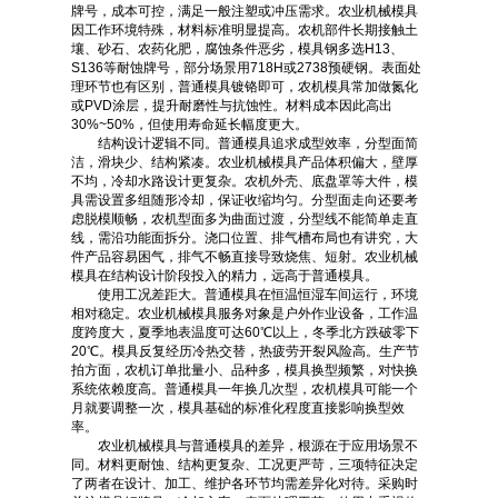
牌号，成本可控，满足一般注塑或冲压需求。农业机械模具
因工作环境特殊，材料标准明显提高。农机部件长期接触土
壤、砂石、农药化肥，腐蚀条件恶劣，模具钢多选H13、
S136等耐蚀牌号，部分场景用718H或2738预硬钢。表面处
理环节也有区别，普通模具镀铬即可，农机模具常加做氮化
或PVD涂层，提升耐磨性与抗蚀性。材料成本因此高出
30%~50%，但使用寿命延长幅度更大。
结构设计逻辑不同。普通模具追求成型效率，分型面简
洁，滑块少、结构紧凑。农业机械模具产品体积偏大，壁厚
不均，冷却水路设计更复杂。农机外壳、底盘罩等大件，模
具需设置多组随形冷却，保证收缩均匀。分型面走向还要考
虑脱模顺畅，农机型面多为曲面过渡，分型线不能简单走直
线，需沿功能面拆分。浇口位置、排气槽布局也有讲究，大
件产品容易困气，排气不畅直接导致烧焦、短射。农业机械
模具在结构设计阶段投入的精力，远高于普通模具。
使用工况差距大。普通模具在恒温恒湿车间运行，环境
相对稳定。农业机械模具服务对象是户外作业设备，工作温
度跨度大，夏季地表温度可达60℃以上，冬季北方跌破零下
20℃。模具反复经历冷热交替，热疲劳开裂风险高。生产节
拍方面，农机订单批量小、品种多，模具换型频繁，对快换
系统依赖度高。普通模具一年换几次型，农机模具可能一个
月就要调整一次，模具基础的标准化程度直接影响换型效
率。
农业机械模具与普通模具的差异，根源在于应用场景不
同。材料更耐蚀、结构更复杂、工况更严苛，三项特征决定
了两者在设计、加工、维护各环节均需差异化对待。采购时