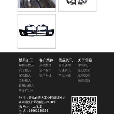
模具加工
客户案例
雪昱资讯
关于雪昱
熔喷布模具
成功案例
雪昱新闻
雪昱简介
汽车模具
合作客户
行业资讯
企业文化
家电模具
客户评价
常见问题
组织架构
管件模具
荣誉资质
日用品模具
更多产品+
地 址：青岛市青大工业园棘洪滩街
道河南头社区河南头路18号
联 系 人：王经理
电 话：18661680338