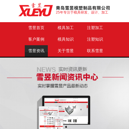
25年专注于模具研发、设计、加工
雪昱首页
模具加工
注塑加工
客户案例
模具知识
注塑知识
雪昱资讯
关于雪昱
联系雪昱