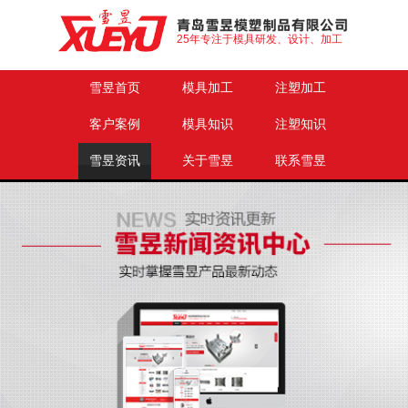
25年专注于模具研发、设计、加工
雪昱首页
模具加工
注塑加工
客户案例
模具知识
注塑知识
雪昱资讯
关于雪昱
联系雪昱