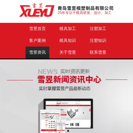
25年专注于模具研发、设计、加工
雪昱首页
模具加工
注塑加工
客户案例
模具知识
注塑知识
雪昱资讯
关于雪昱
联系雪昱