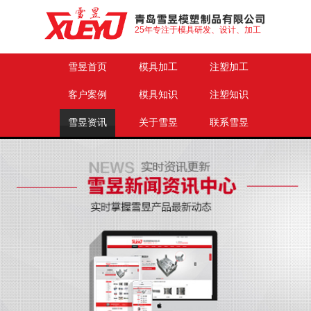
25年专注于模具研发、设计、加工
雪昱首页
模具加工
注塑加工
客户案例
模具知识
注塑知识
雪昱资讯
关于雪昱
联系雪昱