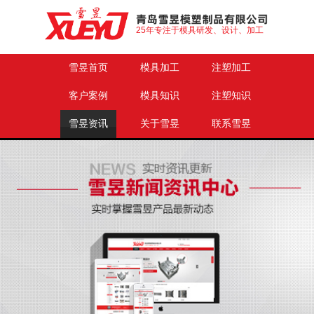
25年专注于模具研发、设计、加工
雪昱首页
模具加工
注塑加工
客户案例
模具知识
注塑知识
雪昱资讯
关于雪昱
联系雪昱