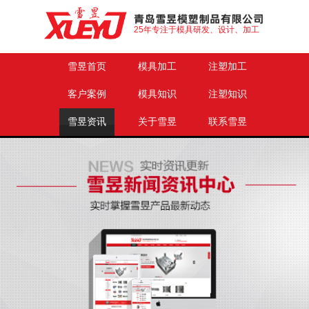
25年专注于模具研发、设计、加工
雪昱首页
模具加工
注塑加工
客户案例
模具知识
注塑知识
雪昱资讯
关于雪昱
联系雪昱