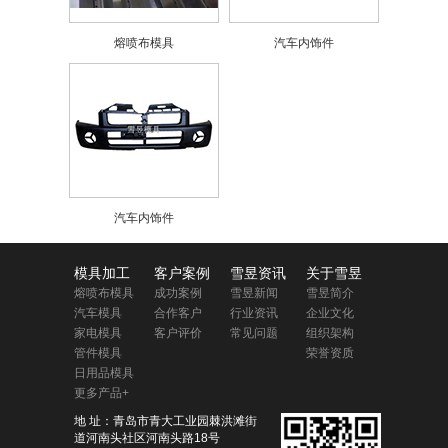
熔喷布模具
汽车内饰件
汽车内饰件
模具加工
客户案例
雪昱资讯
关于雪昱
熔喷布模具
成功案例
雪昱新闻
雪昱简介
汽车模具
合作客户
行业资讯
企业文化
家电模具
客户评价
常见问题
组织架构
管件模具
荣誉资质
日用品模具
更多产品+
地 址：青岛市青大工业园棘洪滩街
道河南头社区河南头路18号