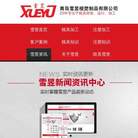
25年专注于模具研发、设计、加工
雪昱首页
模具加工
注塑加工
客户案例
模具知识
注塑知识
雪昱资讯
关于雪昱
联系雪昱