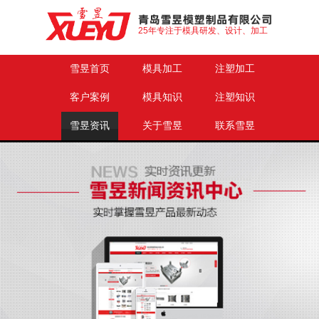
25年专注于模具研发、设计、加工
雪昱首页
模具加工
注塑加工
客户案例
模具知识
注塑知识
雪昱资讯
关于雪昱
联系雪昱