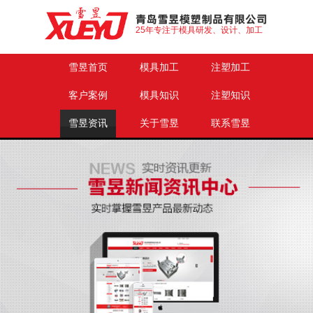
25年专注于模具研发、设计、加工
雪昱首页
模具加工
注塑加工
客户案例
模具知识
注塑知识
雪昱资讯
关于雪昱
联系雪昱