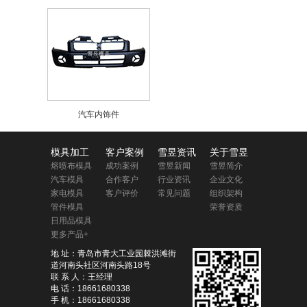
汽车内饰件
模具加工
客户案例
雪昱资讯
关于雪昱
熔喷布模具
成功案例
雪昱新闻
雪昱简介
汽车模具
合作客户
行业资讯
企业文化
家电模具
客户评价
常见问题
组织架构
管件模具
荣誉资质
日用品模具
更多产品+
地 址：青岛市青大工业园棘洪滩街
道河南头社区河南头路18号
联 系 人：王经理
电 话：18661680338
手 机：18661680338