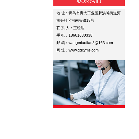
联系我们
地 址：青岛市青大工业园棘洪滩街道河
南头社区河南头路18号
联 系 人：王经理
手 机：18661680338
邮 箱：wangmiaotian8@163.com
网 址：www.qdxyms.com