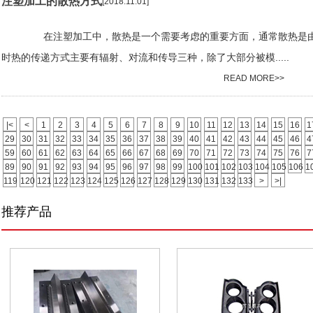
注塑加工的散热方式
[2018.11.01]
在注塑加工中，散热是一个需要考虑的重要方面，通常散热是由于
时热的传递方式主要有辐射、对流和传导三种，除了大部分被模.....
READ MORE>>
|<
<
1
2
3
4
5
6
7
8
9
10
11
12
13
14
15
16
1
29
30
31
32
33
34
35
36
37
38
39
40
41
42
43
44
45
46
4
59
60
61
62
63
64
65
66
67
68
69
70
71
72
73
74
75
76
7
89
90
91
92
93
94
95
96
97
98
99
100
101
102
103
104
105
106
1
119
120
121
122
123
124
125
126
127
128
129
130
131
132
133
>
>|
推荐产品