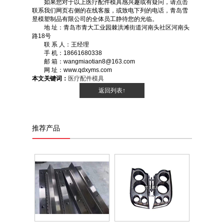
如果您对于以上医疗配件模具感兴趣或有疑问，请点击
联系我们网页右侧的在线客服，或致电下列的电话，青岛雪
昱模塑制品有限公司的全体员工静待您的光临。
地 址：青岛市青大工业园棘洪滩街道河南头社区河南头
路18号
联 系 人：王经理
手 机：18661680338
邮 箱：wangmiaotian8@163.com
网 址：www.qdxyms.com
本文关键词：
医疗配件模具
返回列表↑
推荐产品