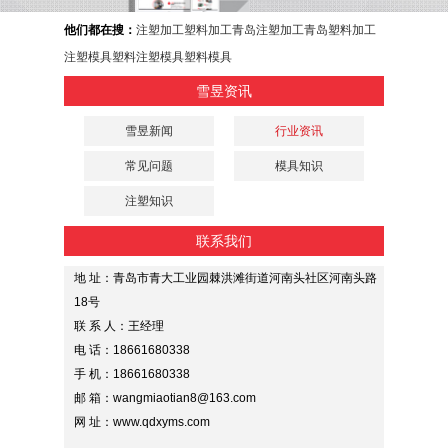
他们都在搜：
注塑加工
塑料加工
青岛注塑加工
青岛塑料加工
注塑模具
塑料注塑模具
塑料模具
雪昱资讯
雪昱新闻
行业资讯
常见问题
模具知识
注塑知识
联系我们
地 址：青岛市青大工业园棘洪滩街道河南头社区河南头路
18号
联 系 人：王经理
电 话：18661680338
手 机：18661680338
邮 箱：wangmiaotian8@163.com
网 址：www.qdxyms.com