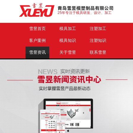
25年专注于模具研发、设计、加工
雪昱首页
模具加工
注塑加工
客户案例
模具知识
注塑知识
雪昱资讯
关于雪昱
联系雪昱