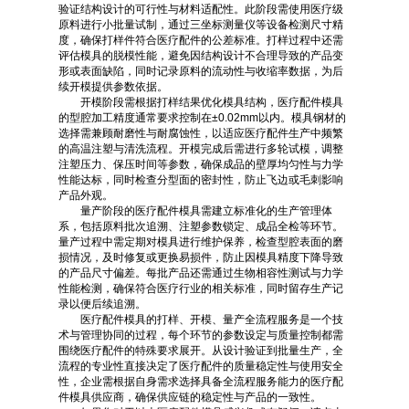
验证结构设计的可行性与材料适配性。此阶段需使用医疗级
原料进行小批量试制，通过三坐标测量仪等设备检测尺寸精
度，确保打样件符合医疗配件的公差标准。打样过程中还需
评估模具的脱模性能，避免因结构设计不合理导致的产品变
形或表面缺陷，同时记录原料的流动性与收缩率数据，为后
续开模提供参数依据。
开模阶段需根据打样结果优化模具结构，医疗配件模具
的型腔加工精度通常要求控制在±0.02mm以内。模具钢材的
选择需兼顾耐磨性与耐腐蚀性，以适应医疗配件生产中频繁
的高温注塑与清洗流程。开模完成后需进行多轮试模，调整
注塑压力、保压时间等参数，确保成品的壁厚均匀性与力学
性能达标，同时检查分型面的密封性，防止飞边或毛刺影响
产品外观。
量产阶段的医疗配件模具需建立标准化的生产管理体
系，包括原料批次追溯、注塑参数锁定、成品全检等环节。
量产过程中需定期对模具进行维护保养，检查型腔表面的磨
损情况，及时修复或更换易损件，防止因模具精度下降导致
的产品尺寸偏差。每批产品还需通过生物相容性测试与力学
性能检测，确保符合医疗行业的相关标准，同时留存生产记
录以便后续追溯。
医疗配件模具的打样、开模、量产全流程服务是一个技
术与管理协同的过程，每个环节的参数设定与质量控制都需
围绕医疗配件的特殊要求展开。从设计验证到批量生产，全
流程的专业性直接决定了医疗配件的质量稳定性与使用安全
性，企业需根据自身需求选择具备全流程服务能力的医疗配
件模具供应商，确保供应链的稳定性与产品的一致性。