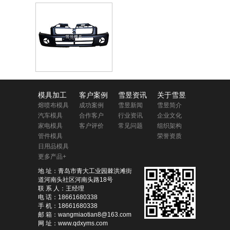
模具加工
客户案例
雪昱资讯
关于雪昱
熔喷布模具
成功案例
雪昱新闻
雪昱简介
汽车模具
合作客户
行业资讯
企业文化
家电模具
客户评价
常见问题
组织架构
管件模具
荣誉资质
日用品模具
更多产品+
地 址：青岛市青大工业园棘洪滩街
道河南头社区河南头路18号
联 系 人：王经理
电 话：18661680338
手 机：18661680338
邮 箱：wangmiaotian8@163.com
网 址：www.qdxyms.com