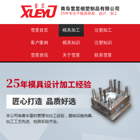
25年专注于模具研发、设计、加工
雪昱首页
模具加工
注塑加工
客户案例
模具知识
注塑知识
雪昱资讯
关于雪昱
联系雪昱