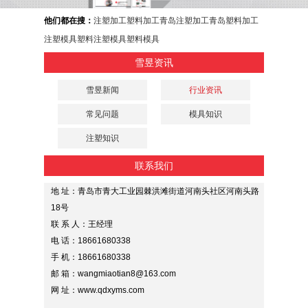
他们都在搜：
注塑加工
塑料加工
青岛注塑加工
青岛塑料加工
注塑模具
塑料注塑模具
塑料模具
雪昱资讯
雪昱新闻
行业资讯
常见问题
模具知识
注塑知识
联系我们
地 址：青岛市青大工业园棘洪滩街道河南头社区河南头路
18号
联 系 人：王经理
电 话：18661680338
手 机：18661680338
邮 箱：wangmiaotian8@163.com
网 址：www.qdxyms.com