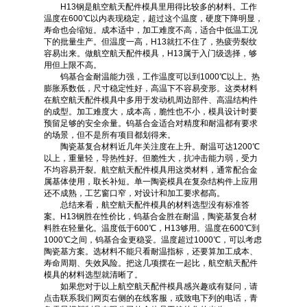
H13钢是航空航天配件模具里用得比较多的材料。工作
温度在600℃以内表现稳定，超过这个温度，硬度下降明显，
寿命也会缩短。成本适中，加工难度不高，适合中低温工况
下的批量生产。但温度一高，H13就扛不住了，热疲劳裂纹
容易出来。做航空航天配件模具，H13属于入门级选择，够
用但上限不高。
钨基合金耐温能力强，工作温度可以到1000℃以上。热
膨胀系数低，尺寸稳定性好，高温下不容易变形。这类材料
在航空航天配件模具中多用于发动机周边部件、高温结构件
的成型。加工难度大，成本高，脆性也不小，模具设计时要
预留足够的安全余量。钨基合金适合对精度和耐温都有要求
的场景，但不是所有项目都划得来。
陶瓷基复合材料近几年关注度在上升。耐温可达1200℃
以上，重量轻，导热性好。但脆性大，抗冲击能力弱，受力
不均容易开裂。航空航天配件模具用这类材料，通常配合金
属基体使用，取长补短。单一陶瓷模具在复杂结构件上应用
还不成熟，工艺窗口窄，对设计和加工要求都高。
总结来看，航空航天配件模具的材料选型没有标准答
案。H13钢胜在性价比，钨基合金胜在耐温，陶瓷基复合材
料胜在轻量化。温度低于600℃，H13够用。温度在600℃到
1000℃之间，钨基合金更稳妥。温度超过1000℃，可以考虑
陶瓷基方案。选材料不能只看耐温指标，还要算加工成本、
寿命周期、失效风险。把这几项摆在一起比，航空航天配件
模具的材料选型就清晰了。
如果您对于以上航空航天配件模具感兴趣或有疑问，请
点击联系我们网页右侧的在线客服，或致电下列的电话，青