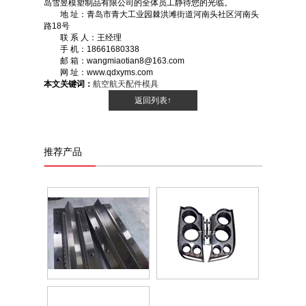
岛雪昱模塑制品有限公司的全体员工静待您的光临。
地 址：青岛市青大工业园棘洪滩街道河南头社区河南头
路18号
联 系 人：王经理
手 机：18661680338
邮 箱：wangmiaotian8@163.com
网 址：www.qdxyms.com
本文关键词：
航空航天配件模具
返回列表↑
推荐产品