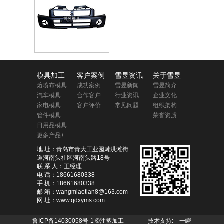
模具加工
客户案例
雪昱资讯
关于雪昱
熔喷布模具
成功案例
雪昱新闻
雪昱简介
汽车模具
合作客户
行业资讯
企业文化
家电模具
客户评价
常见问题
组织架构
管件模具
荣誉资质
日用品模具
更多产品+
地 址：青岛市青大工业园棘洪滩街
道河南头社区河南头路18号
联 系 人：王经理
电 话：18661680338
手 机：18661680338
邮 箱：wangmiaotian8@163.com
网 址：www.qdxyms.com
鲁ICP备14030058号-1
©注塑加工 技术支持:
一瞬