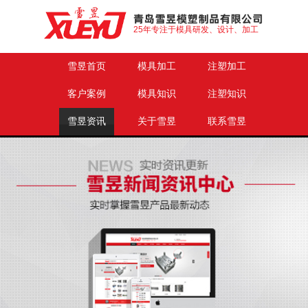
25年专注于模具研发、设计、加工
雪昱首页
模具加工
注塑加工
客户案例
模具知识
注塑知识
雪昱资讯
关于雪昱
联系雪昱