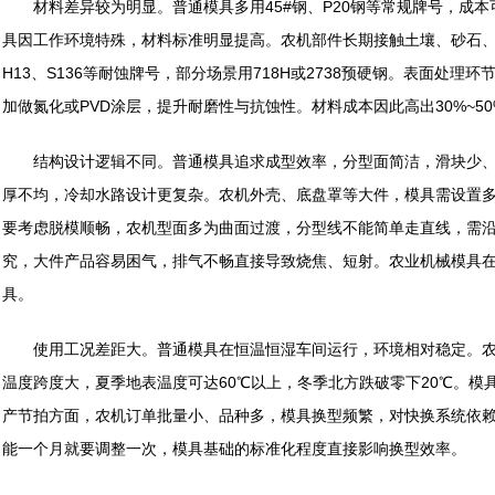
材料差异较为明显。普通模具多用45#钢、P20钢等常规牌号，成本
具因工作环境特殊，材料标准明显提高。农机部件长期接触土壤、砂石
H13、S136等耐蚀牌号，部分场景用718H或2738预硬钢。表面处
加做氮化或PVD涂层，提升耐磨性与抗蚀性。材料成本因此高出30%~5
结构设计逻辑不同。普通模具追求成型效率，分型面简洁，滑块少、
厚不均，冷却水路设计更复杂。农机外壳、底盘罩等大件，模具需设置
要考虑脱模顺畅，农机型面多为曲面过渡，分型线不能简单走直线，需
究，大件产品容易困气，排气不畅直接导致烧焦、短射。农业机械模具
具。
使用工况差距大。普通模具在恒温恒湿车间运行，环境相对稳定。农
温度跨度大，夏季地表温度可达60℃以上，冬季北方跌破零下20℃。模
产节拍方面，农机订单批量小、品种多，模具换型频繁，对快换系统依
能一个月就要调整一次，模具基础的标准化程度直接影响换型效率。