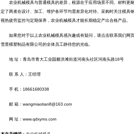
农业机械模具与普通模具的差异，根源在于应用场景不同。材料更耐
定了两者在设计、加工、维护各环节均需差异化对待。采购时关注模具
视热疲劳监控与定期保养，农业机械模具才能长期稳定产出合格产品。
如果您对于以上农业机械模具感兴趣或有疑问，请点击联系我们网页
雪昱模塑制品有限公司的全体员工静待您的光临。
地 址：青岛市青大工业园棘洪滩街道河南头社区河南头路18号
联 系 人：王经理
手 机：18661680338
邮 箱：wangmiaotian8@163.com
网 址：www.qdxyms.com