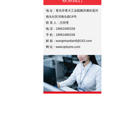
联系我们
地 址：青岛市青大工业园棘洪滩街道河
南头社区河南头路18号
联 系 人：王经理
电 话：18661680338
手 机：18661680338
邮 箱：wangmiaotian8@163.com
网 址：www.qdxyms.com