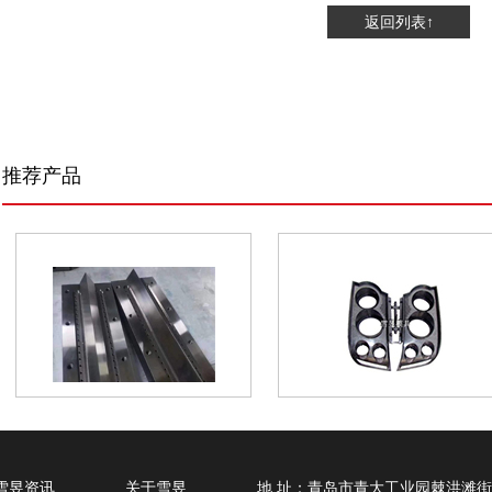
返回列表↑
推荐产品
雪昱资讯
关于雪昱
地 址：青岛市青大工业园棘洪滩