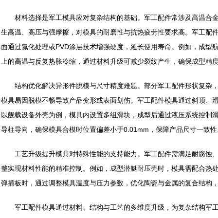
材料选择是军工模具应对复杂结构的基础。军工配件常涉及高温合金
生高温、高压与强摩擦，对模具的耐磨性与抗热疲劳性要求高。军工配
面通过氮化处理或PVD涂层技术增强硬度，延长使用寿命。例如，成型航
上的高温与反复热胀冷缩，通过材料升级可减少裂纹产生，确保成型精
结构优化解决异形件脱模与尺寸精度难题。部分军工配件形状复杂，
模具易因脱模不畅导致产品变形或表面划伤。军工配件模具通过斜顶、
以舰载设备外壳为例，模具内设置多组滑块，成型后通过液压系统控制滑
导柱导向，确保模具合模时位置偏差小于0.01mm，保障产品尺寸一致性
工艺升级提升模具对特殊性能的支持能力。军工配件需满足耐腐蚀、
整实现材料性能的精准控制。例如，成型潜艇耐压壳时，模具需配合热处
弹插板时，通过调整模具温度与压力参数，优化陶瓷与金属的复合结构
军工配件模具通过材料、结构与工艺的多维度升级，为复杂结构军工