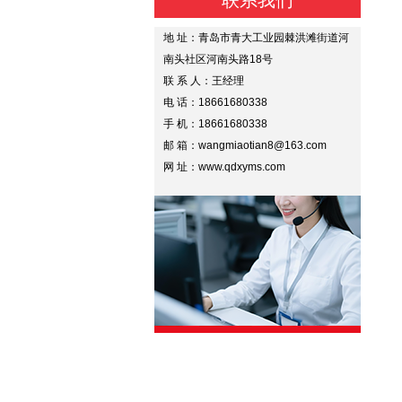
联系我们
地 址：青岛市青大工业园棘洪滩街道河
南头社区河南头路18号
联 系 人：王经理
电 话：18661680338
手 机：18661680338
邮 箱：wangmiaotian8@163.com
网 址：www.qdxyms.com