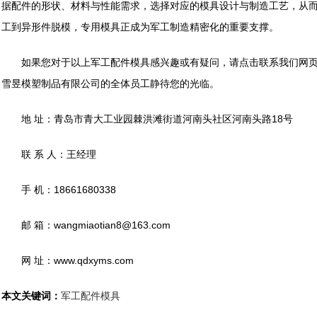
据配件的形状、材料与性能需求，选择对应的模具设计与制造工艺，从
工到异形件脱模，专用模具正成为军工制造精密化的重要支撑。
如果您对于以上军工配件模具感兴趣或有疑问，请点击联系我们网页
雪昱模塑制品有限公司的全体员工静待您的光临。
地 址：青岛市青大工业园棘洪滩街道河南头社区河南头路18号
联 系 人：王经理
手 机：18661680338
邮 箱：wangmiaotian8@163.com
网 址：www.qdxyms.com
本文关键词：
军工配件模具