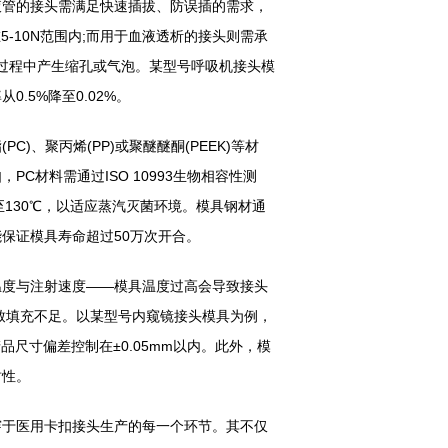
管的接头需满足快速插拔、防误插的需求，
5-10N范围内;而用于血液透析的接头则需承
塑过程中产生缩孔或气泡。某型号呼吸机接头模
.5%降至0.02%。
、聚丙烯(PP)或聚醚醚酮(PEEK)等材
C材料需通过ISO 10993生物相容性测
至130℃，以适应蒸汽灭菌环境。模具钢材通
又能保证模具寿命超过50万次开合。
度与注射速度——模具温度过高会导致接头
致填充不足。以某型号内窥镜接头模具为例，
将产品尺寸偏差控制在±0.05mm以内。此外，模
封性。
于医用卡扣接头生产的每一个环节。其不仅