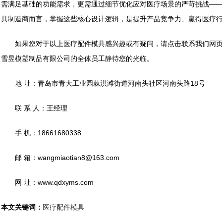
需满足基础的功能需求，更需通过细节优化应对医疗场景的严苛挑战—
具制造商而言，掌握这些核心设计逻辑，是提升产品竞争力、赢得医疗
如果您对于以上医疗配件模具感兴趣或有疑问，请点击联系我们网页
雪昱模塑制品有限公司的全体员工静待您的光临。
地 址：青岛市青大工业园棘洪滩街道河南头社区河南头路18号
联 系 人：王经理
手 机：18661680338
邮 箱：wangmiaotian8@163.com
网 址：www.qdxyms.com
本文关键词：
医疗配件模具