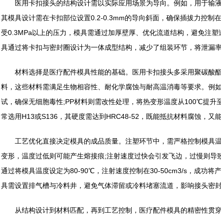
医用卡扣接头的结构设计需以实际应用场景为导向。例如，用于输液
其模具设计需在卡扣部位设置0.2-0.3mm的导向斜面，确保插拔力控制在
受0.3MPa以上的压力，模具需通过加厚壁厚、优化流道结构，避免注
具通过将卡扣与密封圈设计为一体成型结构，减少了组装环节，将泄漏率从0
材料选择是医疗配件模具性能的基础。医用卡扣接头多采用聚碳酸酯(PC)
料，这些材料需满足生物相容性、耐化学腐蚀与耐高温消毒等要求。例如，P
试，确保无细胞毒性;PP材料则需改性处理，将热变形温度从100℃提升
常选用H13或S136，其硬度需达到HRC48-52，既能抵抗材料腐蚀，
工艺优化直接决定模具的成品质量。注塑环节中，需严格控制模具温
变形，温度过低则可能产生熔接痕;注射速度过快会引发飞边，过慢则导
通过将模具温度设定为80-90℃，注射速度控制在30-50cm3/s，成功
具需设置排气槽与冷料井，避免气体滞留或冷料堵塞流道，影响接头密
从结构设计到材料匹配，再到工艺控制，医疗配件模具的精密性贯穿