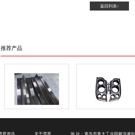
返回列表↑
推荐产品
雪昱资讯
关于雪昱
地 址：青岛市青大工业园棘洪滩