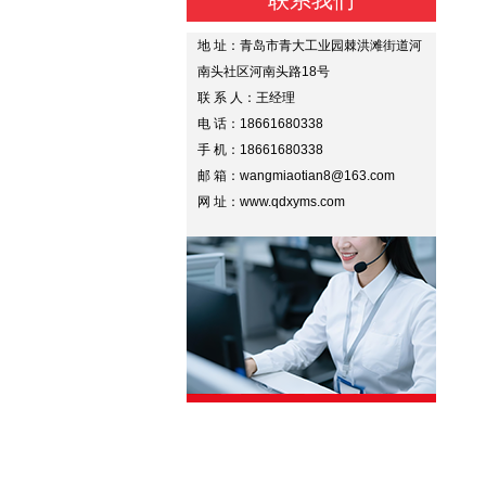
联系我们
地 址：青岛市青大工业园棘洪滩街道河
南头社区河南头路18号
联 系 人：王经理
电 话：18661680338
手 机：18661680338
邮 箱：wangmiaotian8@163.com
网 址：www.qdxyms.com