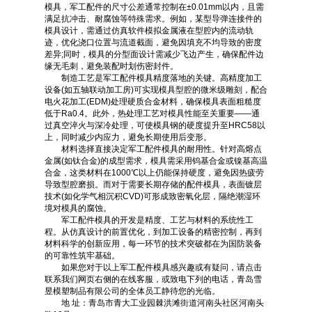
模具，军工配件的尺寸公差通常控制在±0.01mm以内，且需
满足抗冲击、耐腐蚀等特殊需求。例如，某型导弹连接件的
模具设计，需通过仿真软件模拟金属液在型腔内的流动轨
迹，优化浇口位置与流道截面，避免因填充不均导致的密度
差异;同时，模具的分型面设计需减少飞边产生，确保配件边
缘无毛刺，避免装配时划伤密封件。
制造工艺是军工配件模具精度落地的关键。高精度加工
设备(如五轴联动加工房)可实现模具型腔的微米级雕刻，配合
电火花加工(EDM)处理硬质合金材料，确保模具表面粗糙度
低于Ra0.4。此外，热处理工艺对模具性能至关重要——通
过真空淬火与深冷处理，可使模具钢的硬度提升至HRC58以
上，同时减少内应力，避免长期使用后变形。
材料选择直接决定军工配件模具的耐用性。针对高熔点
金属(如钛合金)的成型需求，模具需采用钨基合金或镍基高温
合金，这类材料在1000℃以上仍能保持硬度，避免因热疲劳
导致型腔磨损。而对于需要长期存储的配件模具，表面镀层
技术(如化学气相沉积CVD)可形成致密氧化层，隔绝潮湿环
境对模具的腐蚀。
军工配件模具的开发是精度、工艺与材料的系统性工
程。从仿真设计的前置优化，到加工设备的精密控制，再到
材料科学的创新应用，每一环节的技术突破都在为国防装备
的可靠性筑牢基础。
如果您对于以上军工配件模具感兴趣或有疑问，请点击
联系我们网页右侧的在线客服，或致电下列的电话，青岛雪
昱模塑制品有限公司的全体员工静待您的光临。
地 址：青岛市青大工业园棘洪滩街道河南头社区河南头