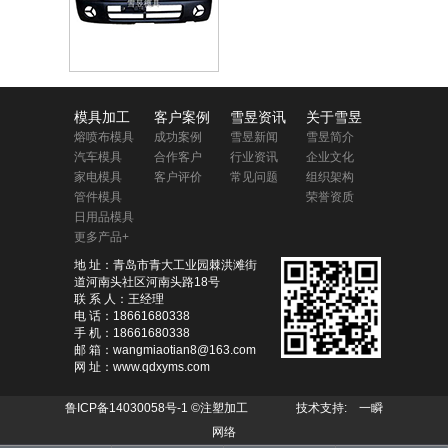
模具加工
客户案例
雪昱资讯
关于雪昱
熔喷布模具
成功案例
雪昱新闻
雪昱简介
汽车模具
合作客户
行业资讯
企业文化
家电模具
客户评价
常见问题
组织架构
管件模具
荣誉资质
日用品模具
更多产品+
地 址：青岛市青大工业园棘洪滩街
道河南头社区河南头路18号
联 系 人：王经理
电 话：18661680338
手 机：18661680338
邮 箱：wangmiaotian8@163.com
网 址：www.qdxyms.com
鲁ICP备14030058号-1
©注塑加工 技术支持:
一瞬
网络