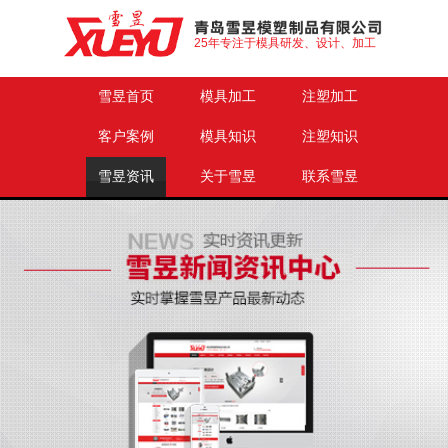
25年专注于模具研发、设计、加工
雪昱首页
模具加工
注塑加工
客户案例
模具知识
注塑知识
雪昱资讯
关于雪昱
联系雪昱