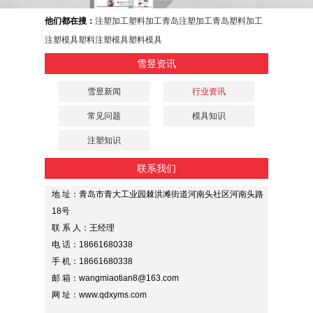
他们都在搜：
注塑加工
塑料加工
青岛注塑加工
青岛塑料加工
注塑模具
塑料注塑模具
塑料模具
雪昱资讯
雪昱新闻
行业资讯
常见问题
模具知识
注塑知识
联系我们
地 址：青岛市青大工业园棘洪滩街道河南头社区河南头路
18号
联 系 人：王经理
电 话：18661680338
手 机：18661680338
邮 箱：wangmiaotian8@163.com
网 址：www.qdxyms.com