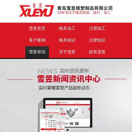
25年专注于模具研发、设计、加工
雪昱首页
模具加工
注塑加工
客户案例
模具知识
注塑知识
雪昱资讯
关于雪昱
联系雪昱