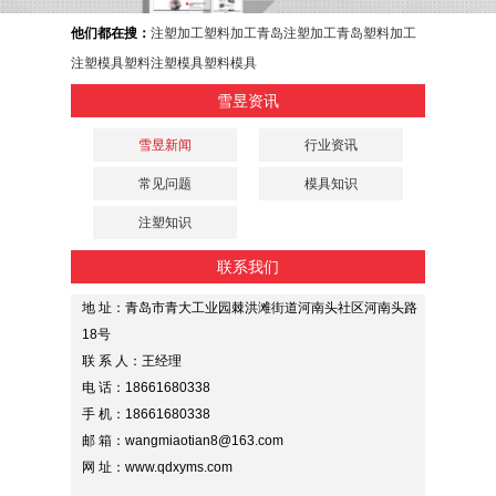
他们都在搜：
注塑加工
塑料加工
青岛注塑加工
青岛塑料加工
注塑模具
塑料注塑模具
塑料模具
雪昱资讯
雪昱新闻
行业资讯
常见问题
模具知识
注塑知识
联系我们
地 址：青岛市青大工业园棘洪滩街道河南头社区河南头路
18号
联 系 人：王经理
电 话：18661680338
手 机：18661680338
邮 箱：wangmiaotian8@163.com
网 址：www.qdxyms.com