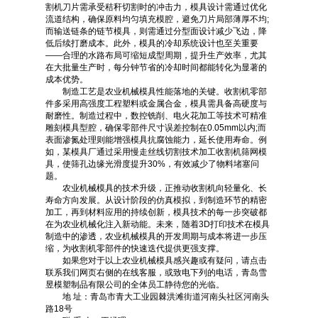
割机刀片需承受秸秆切割时的冲击力，模具设计需通过优化
流道结构，确保原料均匀填充模腔，避免刀片局部薄厚不均;
而输送链条的链节模具，则需通过分型面设计减少飞边，降
低后续打磨成本。此外，模具的冷却系统设计也至关重要
——合理的水路布局可缩短成型周期，提升生产效率，尤其
在大批量生产时，每分钟节省的冷却时间都能转化为显著的
成本优势。
制造工艺是农业机械模具性能落地的关键。收割机零部
件多采用高强度工程塑料或金属合金，模具需具备高硬度与
耐磨性。制造过程中，数控铣削、电火花加工等技术可精准
雕刻模具型腔，确保零部件尺寸误差控制在0.05mm以内;而
表面渗氮处理则能增强模具抗腐蚀能力，延长使用寿命。例
如，某模具厂通过采用慢走丝线切割技术加工收割机筛网模
具，使筛孔边缘光滑度提升30%，有效减少了物料堵塞问
题。
农业机械模具的技术升级，正推动收割机向轻量化、长
寿命方向发展。从设计阶段的仿真模拟，到制造环节的精密
加工，再到材料应用的持续创新，模具技术的每一步突破都
在为农业机械化注入新动能。未来，随着3D打印技术在模具
制造中的渗透，农业机械模具的开发周期与成本将进一步压
缩，为收割机零部件的快速迭代提供更强支撑。
如果您对于以上农业机械模具感兴趣或有疑问，请点击
联系我们网页右侧的在线客服，或致电下列的电话，青岛雪
昱模塑制品有限公司的全体员工静待您的光临。
地 址：青岛市青大工业园棘洪滩街道河南头社区河南头
路18号