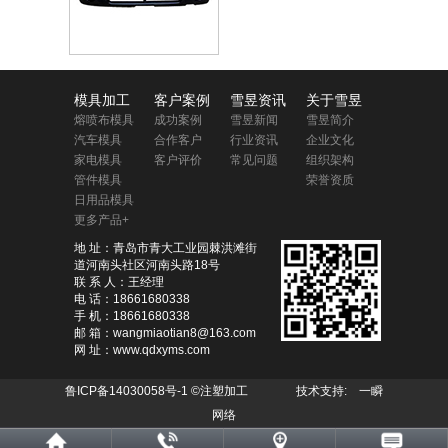
模具加工
客户案例
雪昱资讯
关于雪昱
熔喷布模具
成功案例
雪昱新闻
雪昱简介
汽车模具
合作客户
行业资讯
企业文化
家电模具
客户评价
常见问题
组织架构
管件模具
荣誉资质
日用品模具
更多产品+
地 址：青岛市青大工业园棘洪滩街
道河南头社区河南头路18号
联 系 人：王经理
电 话：18661680338
手 机：18661680338
邮 箱：wangmiaotian8@163.com
网 址：www.qdxyms.com
鲁ICP备14030058号-1
©注塑加工 技术支持:
一瞬
网络