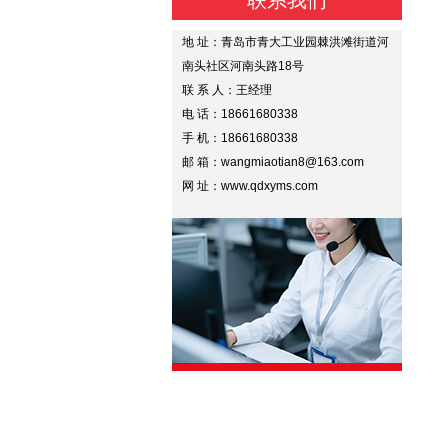
联系我们
地 址：青岛市青大工业园棘洪滩街道河
南头社区河南头路18号
联 系 人：王经理
电 话：18661680338
手 机：18661680338
邮 箱：wangmiaotian8@163.com
网 址：www.qdxyms.com