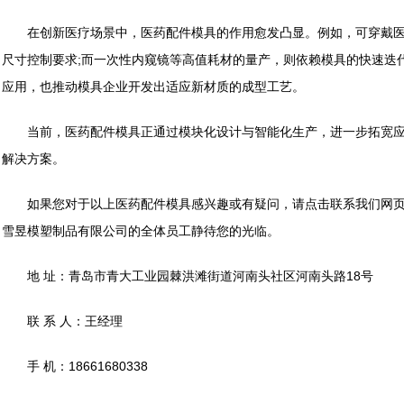
在创新医疗场景中，医药配件模具的作用愈发凸显。例如，可穿戴医
尺寸控制要求;而一次性内窥镜等高值耗材的量产，则依赖模具的快速迭
应用，也推动模具企业开发出适应新材质的成型工艺。
当前，医药配件模具正通过模块化设计与智能化生产，进一步拓宽应
解决方案。
如果您对于以上医药配件模具感兴趣或有疑问，请点击联系我们网页
雪昱模塑制品有限公司的全体员工静待您的光临。
地 址：青岛市青大工业园棘洪滩街道河南头社区河南头路18号
联 系 人：王经理
手 机：18661680338