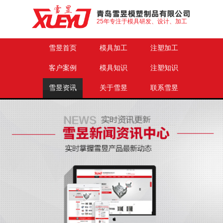
25年专注于模具研发、设计、加工
雪昱首页
模具加工
注塑加工
客户案例
模具知识
注塑知识
雪昱资讯
关于雪昱
联系雪昱