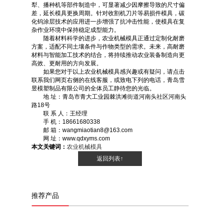
犁、播种机等部件制造中，可显著减少因摩擦导致的尺寸偏
差，延长模具更换周期。针对收割机刀片等易损件模具，碳
化钨涂层技术的应用进一步增强了抗冲击性能，使模具在复
杂作业环境中保持稳定成型能力。
随着材料科学的进步，农业机械模具正通过定制化耐磨
方案，适配不同土壤条件与作物类型的需求。未来，高耐磨
材料与智能加工技术的结合，将持续推动农业装备制造向更
高效、更耐用的方向发展。
如果您对于以上农业机械模具感兴趣或有疑问，请点击
联系我们网页右侧的在线客服，或致电下列的电话，青岛雪
昱模塑制品有限公司的全体员工静待您的光临。
地 址：青岛市青大工业园棘洪滩街道河南头社区河南头
路18号
联 系 人：王经理
手 机：18661680338
邮 箱：wangmiaotian8@163.com
网 址：www.qdxyms.com
本文关键词：
农业机械模具
返回列表↑
推荐产品