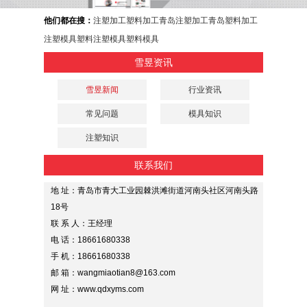
他们都在搜：
注塑加工
塑料加工
青岛注塑加工
青岛塑料加工
注塑模具
塑料注塑模具
塑料模具
雪昱资讯
雪昱新闻
行业资讯
常见问题
模具知识
注塑知识
联系我们
地 址：青岛市青大工业园棘洪滩街道河南头社区河南头路
18号
联 系 人：王经理
电 话：18661680338
手 机：18661680338
邮 箱：wangmiaotian8@163.com
网 址：www.qdxyms.com