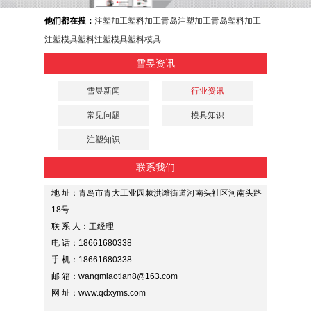
他们都在搜：
注塑加工
塑料加工
青岛注塑加工
青岛塑料加工
注塑模具
塑料注塑模具
塑料模具
雪昱资讯
雪昱新闻
行业资讯
常见问题
模具知识
注塑知识
联系我们
地 址：青岛市青大工业园棘洪滩街道河南头社区河南头路
18号
联 系 人：王经理
电 话：18661680338
手 机：18661680338
邮 箱：wangmiaotian8@163.com
网 址：www.qdxyms.com