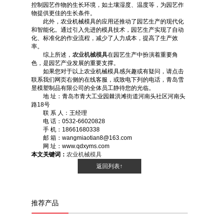
控制园艺作物的生长环境，如土壤湿度、温度等，为园艺作
物提供更佳的生长条件。
此外，农业机械模具的应用还推动了园艺生产的现代化
和智能化。通过引入先进的模具技术，园艺生产实现了自动
化、标准化的作业流程，减少了人力成本，提高了生产效
率。
综上所述，
农业机械模具
在园艺生产中扮演着重要角
色，是园艺产业发展的重要支撑。
如果您对于以上农业机械模具感兴趣或有疑问，请点击
联系我们网页右侧的在线客服，或致电下列的电话，青岛雪
昱模塑制品有限公司的全体员工静待您的光临。
地 址：青岛市青大工业园棘洪滩街道河南头社区河南头
路18号
联 系 人：王经理
电 话：0532-66020828
手 机：18661680338
邮 箱：wangmiaotian8@163.com
网 址：www.qdxyms.com
本文关键词：
农业机械模具
返回列表↑
推荐产品