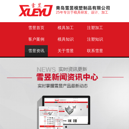
25年专注于模具研发、设计、加工
雪昱首页
模具加工
注塑加工
客户案例
模具知识
注塑知识
雪昱资讯
关于雪昱
联系雪昱