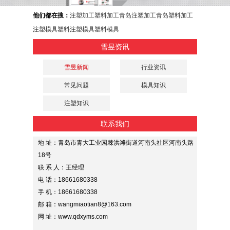
他们都在搜：
注塑加工
塑料加工
青岛注塑加工
青岛塑料加工
注塑模具
塑料注塑模具
塑料模具
雪昱资讯
雪昱新闻
行业资讯
常见问题
模具知识
注塑知识
联系我们
地 址：青岛市青大工业园棘洪滩街道河南头社区河南头路
18号
联 系 人：王经理
电 话：18661680338
手 机：18661680338
邮 箱：wangmiaotian8@163.com
网 址：www.qdxyms.com