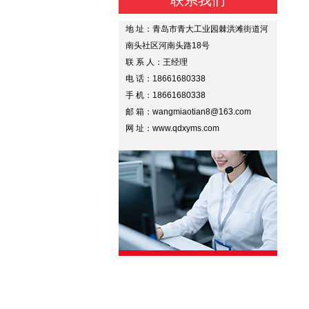
联系我们
地 址：青岛市青大工业园棘洪滩街道河
南头社区河南头路18号
联 系 人：王经理
电 话：18661680338
手 机：18661680338
邮 箱：wangmiaotian8@163.com
网 址：www.qdxyms.com