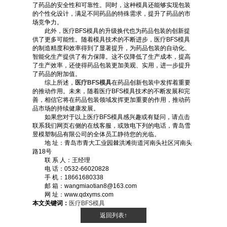
了药品的安全性和可靠性。同时，这种模具还能够实现包装
的个性化设计，满足不同药品的特殊需求，提升了药品的市
场竞争力。
此外，医疗BFS模具的升级换代也为药品包装的创新提
供了更多可能性。随着模具技术的不断进步，医疗BFS模具
的制造精度和效率得到了显著提升，为药品包装的自动化、
智能化生产提供了有力保障。这不仅降低了生产成本，提高
了生产效率，还使得药品包装更加美观、实用，进一步提升
了药品的附加值。
综上所述，
医疗BFS模具
在药品创新包装中发挥着重要
的推动作用。未来，随着医疗BFS模具技术的不断发展和完
善，相信它将在药品包装领域发挥更加重要的作用，推动药
品市场的持续健康发展。
如果您对于以上医疗BFS模具感兴趣或有疑问，请点击
联系我们网页右侧的在线客服，或致电下列的电话，青岛雪
昱模塑制品有限公司的全体员工静待您的光临。
地 址：青岛市青大工业园棘洪滩街道河南头社区河南头
路18号
联 系 人：王经理
电 话：0532-66020828
手 机：18661680338
邮 箱：wangmiaotian8@163.com
网 址：www.qdxyms.com
本文关键词：
医疗BFS模具
返回列表↑