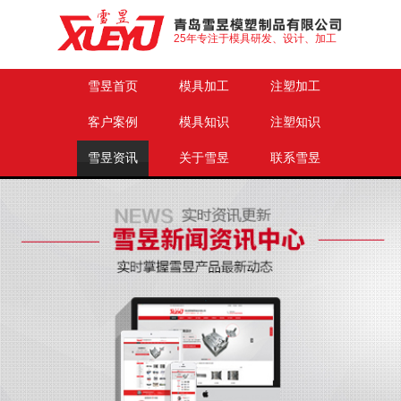
25年专注于模具研发、设计、加工
雪昱首页
模具加工
注塑加工
客户案例
模具知识
注塑知识
雪昱资讯
关于雪昱
联系雪昱