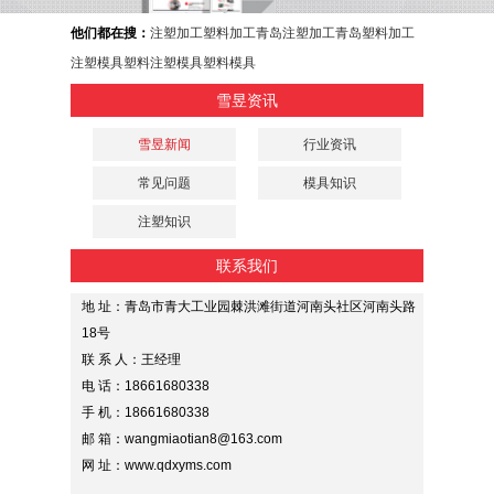
他们都在搜：
注塑加工
塑料加工
青岛注塑加工
青岛塑料加工
注塑模具
塑料注塑模具
塑料模具
雪昱资讯
雪昱新闻
行业资讯
常见问题
模具知识
注塑知识
联系我们
地 址：青岛市青大工业园棘洪滩街道河南头社区河南头路
18号
联 系 人：王经理
电 话：18661680338
手 机：18661680338
邮 箱：wangmiaotian8@163.com
网 址：www.qdxyms.com