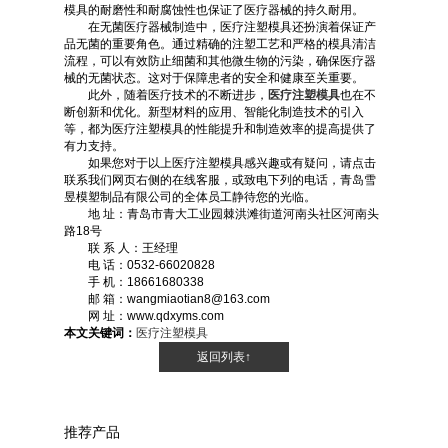
模具的耐磨性和耐腐蚀性也保证了医疗器械的持久耐用。
在无菌医疗器械制造中，医疗注塑模具还扮演着保证产
品无菌的重要角色。通过精确的注塑工艺和严格的模具清洁
流程，可以有效防止细菌和其他微生物的污染，确保医疗器
械的无菌状态。这对于保障患者的安全和健康至关重要。
此外，随着医疗技术的不断进步，
医疗注塑模具
也在不
断创新和优化。新型材料的应用、智能化制造技术的引入
等，都为医疗注塑模具的性能提升和制造效率的提高提供了
有力支持。
如果您对于以上医疗注塑模具感兴趣或有疑问，请点击
联系我们网页右侧的在线客服，或致电下列的电话，青岛雪
昱模塑制品有限公司的全体员工静待您的光临。
地 址：青岛市青大工业园棘洪滩街道河南头社区河南头
路18号
联 系 人：王经理
电 话：0532-66020828
手 机：18661680338
邮 箱：wangmiaotian8@163.com
网 址：www.qdxyms.com
本文关键词：
医疗注塑模具
返回列表↑
推荐产品