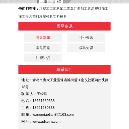
他们都在搜：
注塑加工
塑料加工
青岛注塑加工
青岛塑料加工
注塑模具
塑料注塑模具
塑料模具
雪昱资讯
雪昱新闻
行业资讯
常见问题
模具知识
注塑知识
联系我们
地 址：青岛市青大工业园棘洪滩街道河南头社区河南头路
18号
联 系 人：王经理
电 话：18661680338
手 机：18661680338
邮 箱：wangmiaotian8@163.com
网 址：www.qdxyms.com