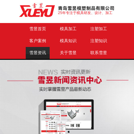
25年专注于模具研发、设计、加工
雪昱首页
模具加工
注塑加工
客户案例
模具知识
注塑知识
雪昱资讯
关于雪昱
联系雪昱