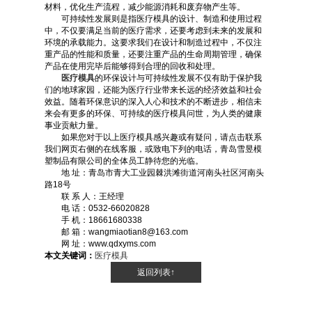
材料，优化生产流程，减少能源消耗和废弃物产生等。
可持续性发展则是指医疗模具的设计、制造和使用过程
中，不仅要满足当前的医疗需求，还要考虑到未来的发展和
环境的承载能力。这要求我们在设计和制造过程中，不仅注
重产品的性能和质量，还要注重产品的生命周期管理，确保
产品在使用完毕后能够得到合理的回收和处理。
医疗模具
的环保设计与可持续性发展不仅有助于保护我
们的地球家园，还能为医疗行业带来长远的经济效益和社会
效益。随着环保意识的深入人心和技术的不断进步，相信未
来会有更多的环保、可持续的医疗模具问世，为人类的健康
事业贡献力量。
如果您对于以上医疗模具感兴趣或有疑问，请点击联系
我们网页右侧的在线客服，或致电下列的电话，青岛雪昱模
塑制品有限公司的全体员工静待您的光临。
地 址：青岛市青大工业园棘洪滩街道河南头社区河南头
路18号
联 系 人：王经理
电 话：0532-66020828
手 机：18661680338
邮 箱：wangmiaotian8@163.com
网 址：www.qdxyms.com
本文关键词：
医疗模具
返回列表↑