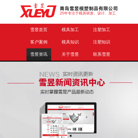
25年专注于模具研发、设计、加工
雪昱首页
模具加工
注塑加工
客户案例
模具知识
注塑知识
雪昱资讯
关于雪昱
联系雪昱