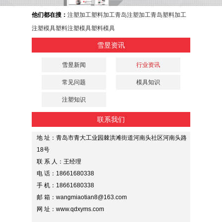
他们都在搜：
注塑加工
塑料加工
青岛注塑加工
青岛塑料加工
注塑模具
塑料注塑模具
塑料模具
雪昱资讯
雪昱新闻
行业资讯
常见问题
模具知识
注塑知识
联系我们
地 址：青岛市青大工业园棘洪滩街道河南头社区河南头路
18号
联 系 人：王经理
电 话：18661680338
手 机：18661680338
邮 箱：wangmiaotian8@163.com
网 址：www.qdxyms.com