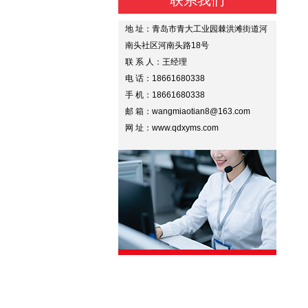
联系我们
地 址：青岛市青大工业园棘洪滩街道河
南头社区河南头路18号
联 系 人：王经理
电 话：18661680338
手 机：18661680338
邮 箱：wangmiaotian8@163.com
网 址：www.qdxyms.com