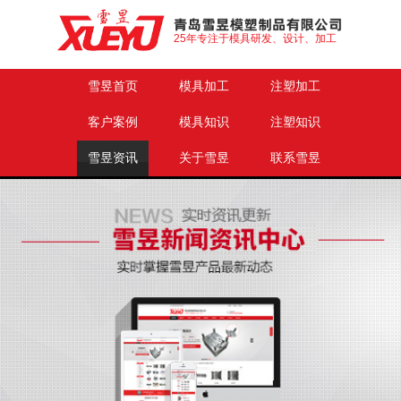
25年专注于模具研发、设计、加工
雪昱首页
模具加工
注塑加工
客户案例
模具知识
注塑知识
雪昱资讯
关于雪昱
联系雪昱