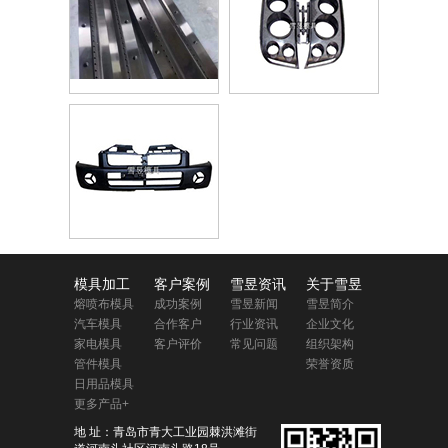
模具加工
客户案例
雪昱资讯
关于雪昱
熔喷布模具
成功案例
雪昱新闻
雪昱简介
汽车模具
合作客户
行业资讯
企业文化
家电模具
客户评价
常见问题
组织架构
管件模具
荣誉资质
日用品模具
更多产品+
地 址：青岛市青大工业园棘洪滩街