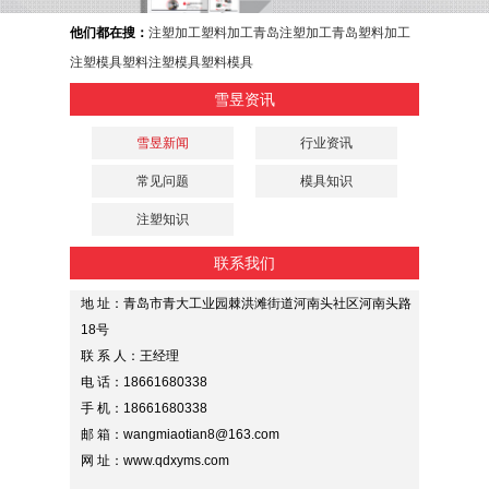
他们都在搜：
注塑加工
塑料加工
青岛注塑加工
青岛塑料加工
注塑模具
塑料注塑模具
塑料模具
雪昱资讯
雪昱新闻
行业资讯
常见问题
模具知识
注塑知识
联系我们
地 址：青岛市青大工业园棘洪滩街道河南头社区河南头路
18号
联 系 人：王经理
电 话：18661680338
手 机：18661680338
邮 箱：wangmiaotian8@163.com
网 址：www.qdxyms.com