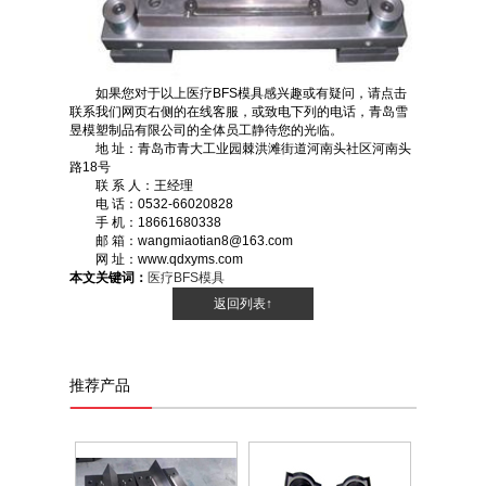
如果您对于以上医疗BFS模具感兴趣或有疑问，请点击
联系我们网页右侧的在线客服，或致电下列的电话，青岛雪
昱模塑制品有限公司的全体员工静待您的光临。
地 址：青岛市青大工业园棘洪滩街道河南头社区河南头
路18号
联 系 人：王经理
电 话：0532-66020828
手 机：18661680338
邮 箱：wangmiaotian8@163.com
网 址：www.qdxyms.com
本文关键词：
医疗BFS模具
返回列表↑
推荐产品