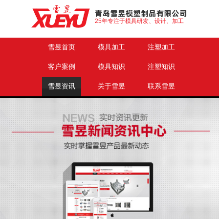
25年专注于模具研发、设计、加工
雪昱首页
模具加工
注塑加工
客户案例
模具知识
注塑知识
雪昱资讯
关于雪昱
联系雪昱