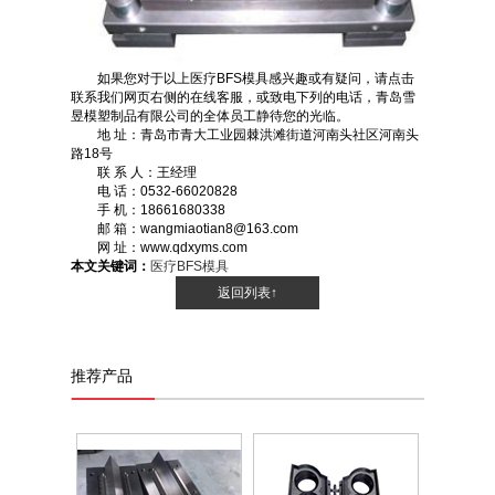
如果您对于以上医疗BFS模具感兴趣或有疑问，请点击
联系我们网页右侧的在线客服，或致电下列的电话，青岛雪
昱模塑制品有限公司的全体员工静待您的光临。
地 址：青岛市青大工业园棘洪滩街道河南头社区河南头
路18号
联 系 人：王经理
电 话：0532-66020828
手 机：18661680338
邮 箱：wangmiaotian8@163.com
网 址：www.qdxyms.com
本文关键词：
医疗BFS模具
返回列表↑
推荐产品