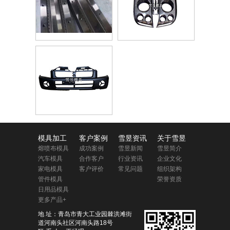
模具加工
客户案例
雪昱资讯
关于雪昱
熔喷布模具
成功案例
雪昱新闻
雪昱简介
汽车模具
合作客户
行业资讯
企业文化
家电模具
客户评价
常见问题
组织架构
管件模具
荣誉资质
日用品模具
更多产品+
地 址：青岛市青大工业园棘洪滩街
道河南头社区河南头路18号