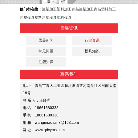
他们都在搜：
注塑加工
塑料加工
青岛注塑加工
青岛塑料加工
注塑模具
塑料注塑模具
塑料模具
雪昱资讯
雪昱新闻
行业资讯
常见问题
模具知识
注塑知识
联系我们
地 址：青岛市青大工业园棘洪滩街道河南头社区河南头路
18号
联 系 人：王经理
电 话：18661680338
手 机：18661680338
邮 箱：wangmiaotian8@163.com
网 址：www.qdxyms.com