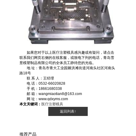
如果您对于以上医疗注塑模具感兴趣或有疑问，请点击
联系我们网页右侧的在线客服，或致电下列的电话，青岛雪
昱模塑制品有限公司的全体员工静待您的光临。
地 址：青岛市青大工业园棘洪滩街道河南头社区河南头
路18号
联 系 人：王经理
电 话：0532-66020828
手 机：18661680338
邮 箱：wangmiaotian8@163.com
网 址：www.qdxyms.com
本文关键词：
医疗注塑模具
返回列表↑
推荐产品