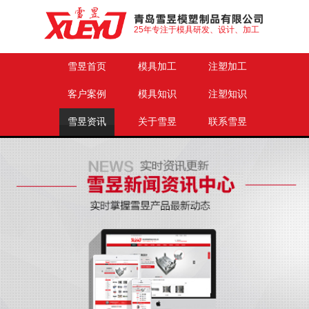
25年专注于模具研发、设计、加工
雪昱首页
模具加工
注塑加工
客户案例
模具知识
注塑知识
雪昱资讯
关于雪昱
联系雪昱