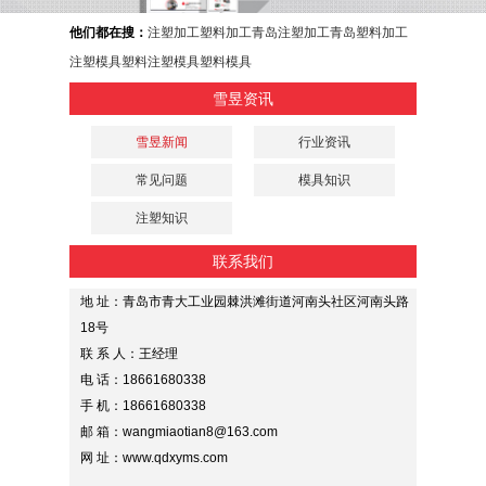
他们都在搜：
注塑加工
塑料加工
青岛注塑加工
青岛塑料加工
注塑模具
塑料注塑模具
塑料模具
雪昱资讯
雪昱新闻
行业资讯
常见问题
模具知识
注塑知识
联系我们
地 址：青岛市青大工业园棘洪滩街道河南头社区河南头路
18号
联 系 人：王经理
电 话：18661680338
手 机：18661680338
邮 箱：wangmiaotian8@163.com
网 址：www.qdxyms.com