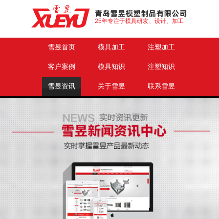
25年专注于模具研发、设计、加工
雪昱首页
模具加工
注塑加工
客户案例
模具知识
注塑知识
雪昱资讯
关于雪昱
联系雪昱