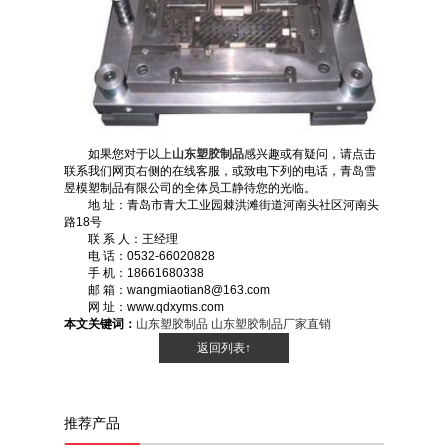
如果您对于以上
山东塑胶制品
感兴趣或有疑问，请点击
联系我们网页右侧的在线客服，或致电下列的电话，青岛雪
昱模塑制品有限公司的全体员工静待您的光临。
地 址：青岛市青大工业园棘洪滩街道河南头社区河南头
路18号
联 系 人：王经理
电 话：0532-66020828
手 机：18661680338
邮 箱：wangmiaotian8@163.com
网 址：www.qdxyms.com
本文关键词：
山东塑胶制品
山东塑胶制品厂家直销
返回列表↑
推荐产品