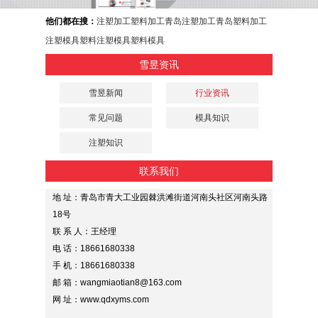
他们都在搜：
注塑加工
塑料加工
青岛注塑加工
青岛塑料加工
注塑模具
塑料注塑模具
塑料模具
雪昱资讯
雪昱新闻
行业资讯
常见问题
模具知识
注塑知识
联系我们
地 址：青岛市青大工业园棘洪滩街道河南头社区河南头路
18号
联 系 人：王经理
电 话：18661680338
手 机：18661680338
邮 箱：wangmiaotian8@163.com
网 址：www.qdxyms.com