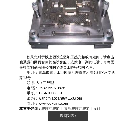
如果您对于以上塑胶注塑加工感兴趣或有疑问，请点击
联系我们网页右侧的在线客服，或致电下列的电话，青岛雪
昱模塑制品有限公司的全体员工静待您的光临。
地 址：青岛市青大工业园棘洪滩街道河南头社区河南头
路18号
联 系 人：王经理
电 话：0532-66020828
手 机：18661680338
邮 箱：wangmiaotian8@163.com
网 址：www.qdxyms.com
本文关键词：
塑胶注塑加工
青岛塑胶注塑加工设计
返回列表↑