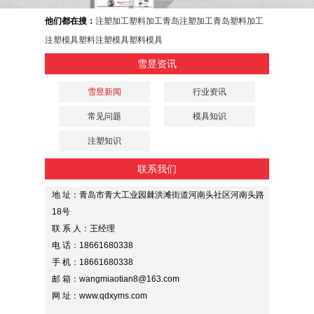
他们都在搜：
注塑加工
塑料加工
青岛注塑加工
青岛塑料加工
注塑模具
塑料注塑模具
塑料模具
雪昱资讯
雪昱新闻
行业资讯
常见问题
模具知识
注塑知识
联系我们
地 址：青岛市青大工业园棘洪滩街道河南头社区河南头路
18号
联 系 人：王经理
电 话：18661680338
手 机：18661680338
邮 箱：wangmiaotian8@163.com
网 址：www.qdxyms.com