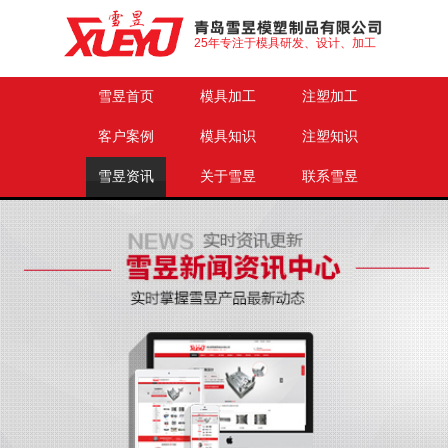
25年专注于模具研发、设计、加工
雪昱首页
模具加工
注塑加工
客户案例
模具知识
注塑知识
雪昱资讯
关于雪昱
联系雪昱