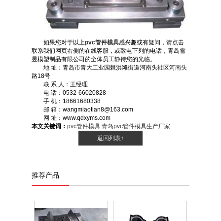
如果您对于以上
pvc管件模具
感兴趣或有疑问，请点击
联系我们网页右侧的在线客服，或致电下列的电话，青岛雪
昱模塑制品有限公司的全体员工静待您的光临。
地 址：青岛市青大工业园棘洪滩街道河南头社区河南头
路18号
联 系 人：王经理
电 话：0532-66020828
手 机：18661680338
邮 箱：wangmiaotian8@163.com
网 址：www.qdxyms.com
本文关键词：
pvc管件模具
青岛pvc管件模具生产厂家
返回列表↑
推荐产品