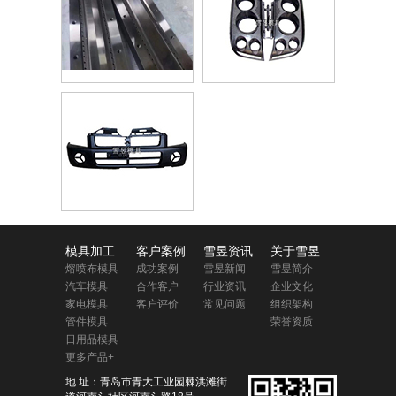
模具加工
客户案例
雪昱资讯
关于雪昱
熔喷布模具
成功案例
雪昱新闻
雪昱简介
汽车模具
合作客户
行业资讯
企业文化
家电模具
客户评价
常见问题
组织架构
管件模具
荣誉资质
日用品模具
更多产品+
地 址：青岛市青大工业园棘洪滩街