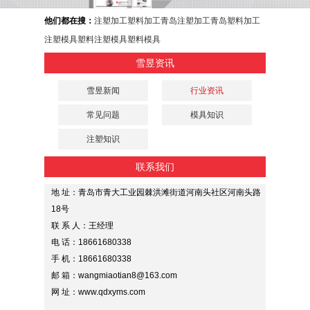
他们都在搜：
注塑加工
塑料加工
青岛注塑加工
青岛塑料加工
注塑模具
塑料注塑模具
塑料模具
雪昱资讯
雪昱新闻
行业资讯
常见问题
模具知识
注塑知识
联系我们
地 址：青岛市青大工业园棘洪滩街道河南头社区河南头路
18号
联 系 人：王经理
电 话：18661680338
手 机：18661680338
邮 箱：wangmiaotian8@163.com
网 址：www.qdxyms.com