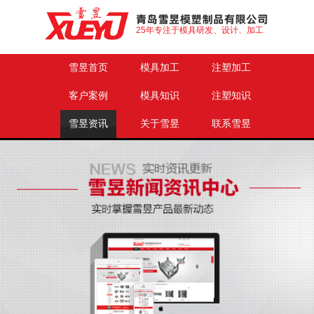
25年专注于模具研发、设计、加工
雪昱首页
模具加工
注塑加工
客户案例
模具知识
注塑知识
雪昱资讯
关于雪昱
联系雪昱