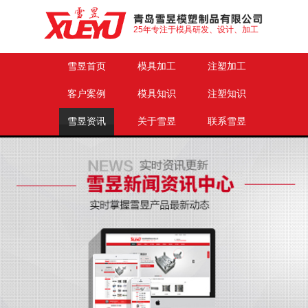
25年专注于模具研发、设计、加工
雪昱首页
模具加工
注塑加工
客户案例
模具知识
注塑知识
雪昱资讯
关于雪昱
联系雪昱