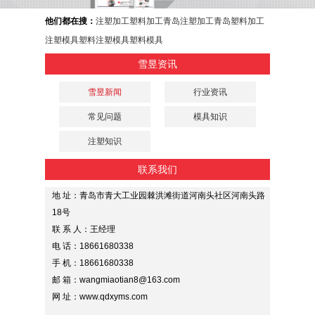
他们都在搜：
注塑加工
塑料加工
青岛注塑加工
青岛塑料加工
注塑模具
塑料注塑模具
塑料模具
雪昱资讯
雪昱新闻
行业资讯
常见问题
模具知识
注塑知识
联系我们
地 址：青岛市青大工业园棘洪滩街道河南头社区河南头路
18号
联 系 人：王经理
电 话：18661680338
手 机：18661680338
邮 箱：wangmiaotian8@163.com
网 址：www.qdxyms.com