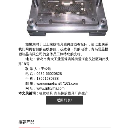
如果您对于以上橡胶模具感兴趣或有疑问，请点击联系
我们网页右侧的在线客服，或致电下列的电话，青岛雪昱模
塑制品有限公司的全体员工静待您的光临。
地 址：青岛市青大工业园棘洪滩街道河南头社区河南头
路18号
联 系 人：王经理
电 话：0532-66020828
手 机：18661680338
邮 箱：wangmiaotian8@163.com
网 址：www.qdxyms.com
本文关键词：
橡胶模具
青岛橡胶模具厂家生产
返回列表↑
推荐产品