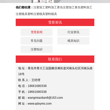
他们都在搜：
注塑加工
塑料加工
青岛注塑加工
青岛塑料加工
注塑模具
塑料注塑模具
塑料模具
雪昱资讯
雪昱新闻
行业资讯
常见问题
模具知识
注塑知识
联系我们
地 址：青岛市青大工业园棘洪滩街道河南头社区河南头路
18号
联 系 人：王经理
电 话：18661680338
手 机：18661680338
邮 箱：wangmiaotian8@163.com
网 址：www.qdxyms.com