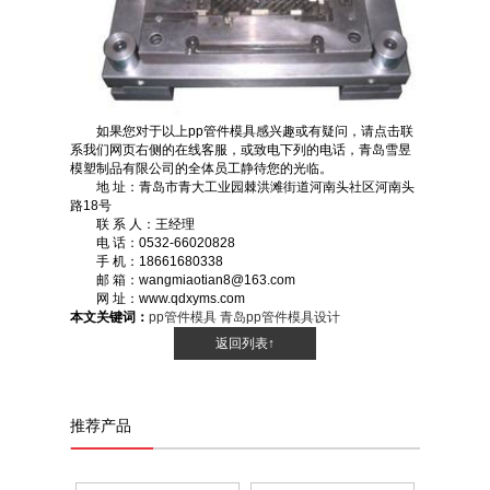
如果您对于以上pp管件模具感兴趣或有疑问，请点击联
系我们网页右侧的在线客服，或致电下列的电话，青岛雪昱
模塑制品有限公司的全体员工静待您的光临。
地 址：青岛市青大工业园棘洪滩街道河南头社区河南头
路18号
联 系 人：王经理
电 话：0532-66020828
手 机：18661680338
邮 箱：wangmiaotian8@163.com
网 址：www.qdxyms.com
本文关键词：
pp管件模具
青岛pp管件模具设计
返回列表↑
推荐产品