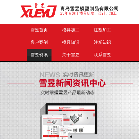
25年专注于模具研发、设计、加工
雪昱首页
模具加工
注塑加工
客户案例
模具知识
注塑知识
雪昱资讯
关于雪昱
联系雪昱