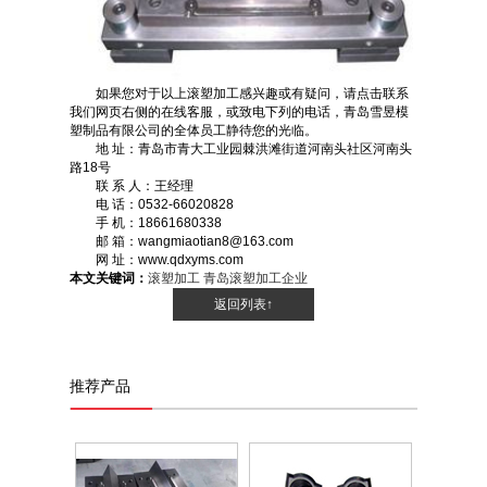
如果您对于以上滚塑加工感兴趣或有疑问，请点击联系
我们网页右侧的在线客服，或致电下列的电话，青岛雪昱模
塑制品有限公司的全体员工静待您的光临。
地 址：青岛市青大工业园棘洪滩街道河南头社区河南头
路18号
联 系 人：王经理
电 话：0532-66020828
手 机：18661680338
邮 箱：wangmiaotian8@163.com
网 址：www.qdxyms.com
本文关键词：
滚塑加工
青岛滚塑加工企业
返回列表↑
推荐产品