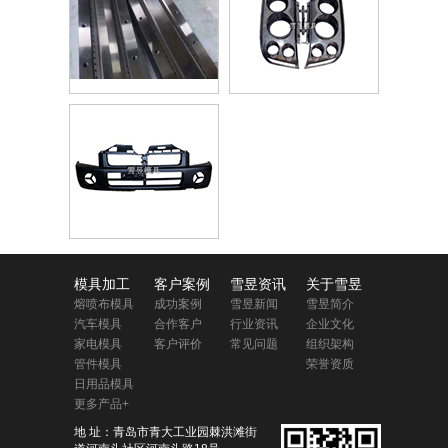
模具加工
客户案例
雪昱资讯
关于雪昱
熔喷布模具
成功案例
雪昱新闻
雪昱简介
汽车模具
合作客户
行业资讯
企业文化
家电模具
客户评价
常见问题
组织架构
管件模具
荣誉资质
日用品模具
更多产品+
地 址：青岛市青大工业园棘洪滩街