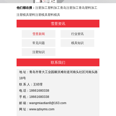
他们都在搜：
注塑加工
塑料加工
青岛注塑加工
青岛塑料加工
注塑模具
塑料注塑模具
塑料模具
雪昱资讯
雪昱新闻
行业资讯
常见问题
模具知识
注塑知识
联系我们
地 址：青岛市青大工业园棘洪滩街道河南头社区河南头路
18号
联 系 人：王经理
电 话：18661680338
手 机：18661680338
邮 箱：wangmiaotian8@163.com
网 址：www.qdxyms.com