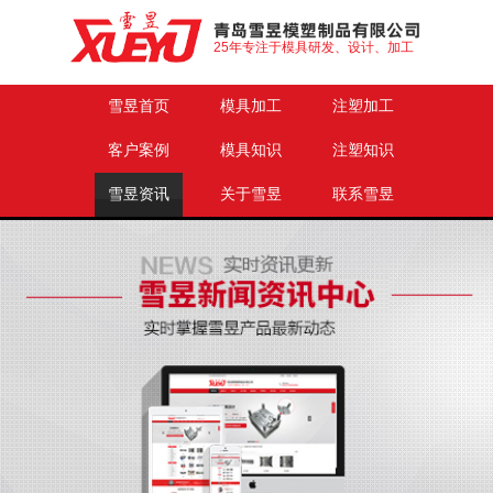
25年专注于模具研发、设计、加工
雪昱首页
模具加工
注塑加工
客户案例
模具知识
注塑知识
雪昱资讯
关于雪昱
联系雪昱