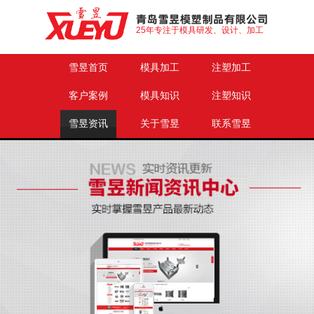
25年专注于模具研发、设计、加工
雪昱首页
模具加工
注塑加工
客户案例
模具知识
注塑知识
雪昱资讯
关于雪昱
联系雪昱