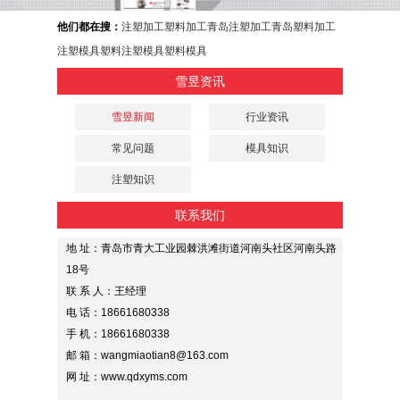
他们都在搜：
注塑加工
塑料加工
青岛注塑加工
青岛塑料加工
注塑模具
塑料注塑模具
塑料模具
雪昱资讯
雪昱新闻
行业资讯
常见问题
模具知识
注塑知识
联系我们
地 址：青岛市青大工业园棘洪滩街道河南头社区河南头路
18号
联 系 人：王经理
电 话：18661680338
手 机：18661680338
邮 箱：wangmiaotian8@163.com
网 址：www.qdxyms.com