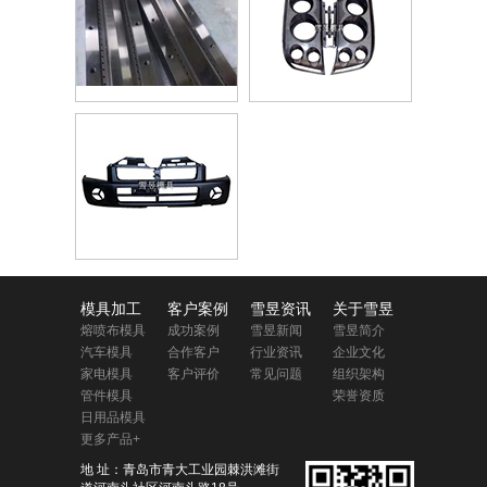
模具加工
客户案例
雪昱资讯
关于雪昱
熔喷布模具
成功案例
雪昱新闻
雪昱简介
汽车模具
合作客户
行业资讯
企业文化
家电模具
客户评价
常见问题
组织架构
管件模具
荣誉资质
日用品模具
更多产品+
地 址：青岛市青大工业园棘洪滩街