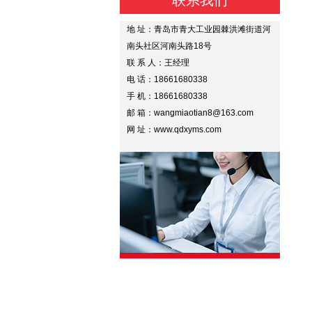
联系我们
地 址：青岛市青大工业园棘洪滩街道河
南头社区河南头路18号
联 系 人：王经理
电 话：18661680338
手 机：18661680338
邮 箱：wangmiaotian8@163.com
网 址：www.qdxyms.com