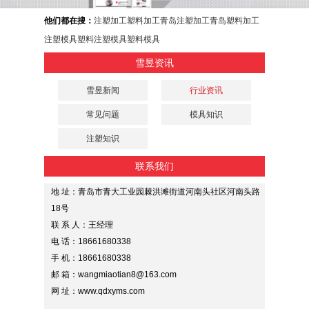
他们都在搜：
注塑加工
塑料加工
青岛注塑加工
青岛塑料加工
注塑模具
塑料注塑模具
塑料模具
雪昱资讯
雪昱新闻
行业资讯
常见问题
模具知识
注塑知识
联系我们
地 址：青岛市青大工业园棘洪滩街道河南头社区河南头路
18号
联 系 人：王经理
电 话：18661680338
手 机：18661680338
邮 箱：wangmiaotian8@163.com
网 址：www.qdxyms.com