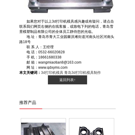
如果您对于以上3d打印机模具感兴趣或有疑问，请点击
联系我们网页右侧的在线客服，或致电下列的电话，青岛雪
昱模塑制品有限公司的全体员工静待您的光临。
地 址：青岛市青大工业园棘洪滩街道河南头社区河南头
路18号
联 系 人：王经理
电 话：0532-66020828
手 机：18661680338
邮 箱：wangmiaotian8@163.com
网 址：www.qdxyms.com
本文关键词：
3d打印机模具
青岛3d打印机模具制作
返回列表↑
推荐产品