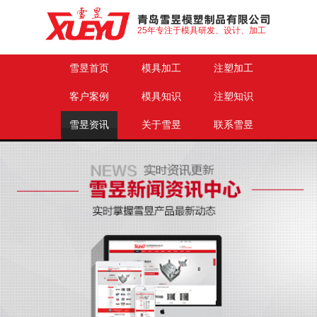
25年专注于模具研发、设计、加工
雪昱首页
模具加工
注塑加工
客户案例
模具知识
注塑知识
雪昱资讯
关于雪昱
联系雪昱