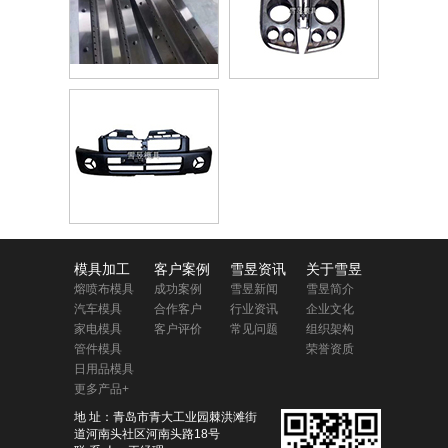
模具加工
客户案例
雪昱资讯
关于雪昱
熔喷布模具
成功案例
雪昱新闻
雪昱简介
汽车模具
合作客户
行业资讯
企业文化
家电模具
客户评价
常见问题
组织架构
管件模具
荣誉资质
日用品模具
更多产品+
地 址：青岛市青大工业园棘洪滩街
道河南头社区河南头路18号