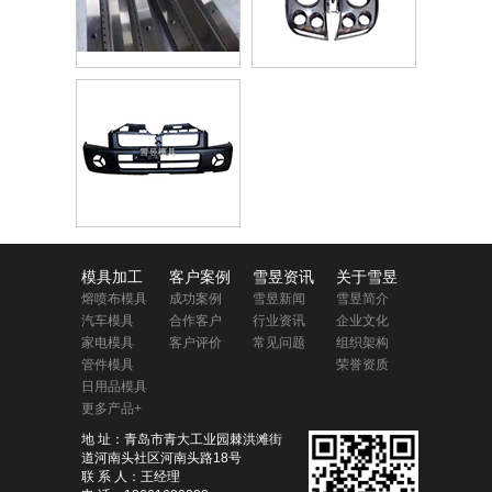
模具加工
客户案例
雪昱资讯
关于雪昱
熔喷布模具
成功案例
雪昱新闻
雪昱简介
汽车模具
合作客户
行业资讯
企业文化
家电模具
客户评价
常见问题
组织架构
管件模具
荣誉资质
日用品模具
更多产品+
地 址：青岛市青大工业园棘洪滩街
道河南头社区河南头路18号
联 系 人：王经理