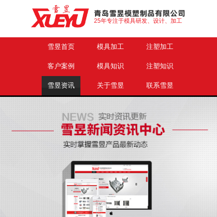
25年专注于模具研发、设计、加工
雪昱首页
模具加工
注塑加工
客户案例
模具知识
注塑知识
雪昱资讯
关于雪昱
联系雪昱