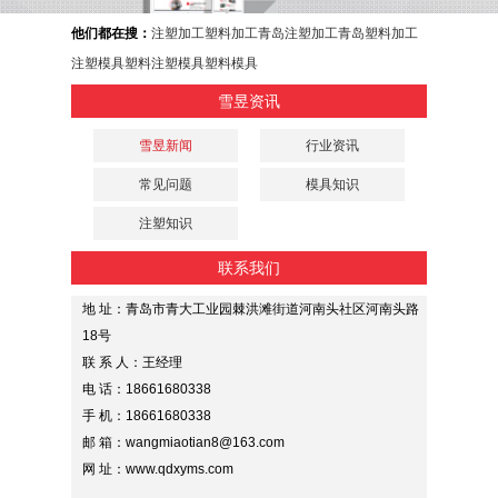
他们都在搜：
注塑加工
塑料加工
青岛注塑加工
青岛塑料加工
注塑模具
塑料注塑模具
塑料模具
雪昱资讯
雪昱新闻
行业资讯
常见问题
模具知识
注塑知识
联系我们
地 址：青岛市青大工业园棘洪滩街道河南头社区河南头路
18号
联 系 人：王经理
电 话：18661680338
手 机：18661680338
邮 箱：wangmiaotian8@163.com
网 址：www.qdxyms.com