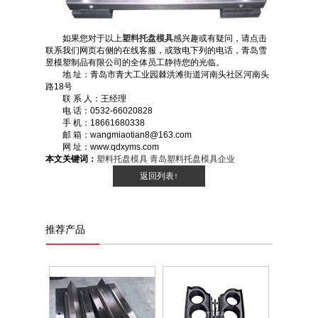
如果您对于以上
塑料托盘模具
感兴趣或有疑问，请点击
联系我们网页右侧的在线客服，或致电下列的电话，青岛雪
昱模塑制品有限公司的全体员工静待您的光临。
地 址：青岛市青大工业园棘洪滩街道河南头社区河南头
路18号
联 系 人：王经理
电 话：0532-66020828
手 机：18661680338
邮 箱：wangmiaotian8@163.com
网 址：www.qdxyms.com
本文关键词：
塑料托盘模具
青岛塑料托盘模具企业
返回列表↑
推荐产品