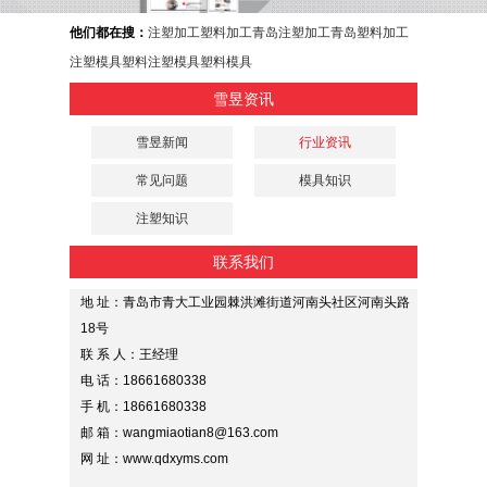
他们都在搜：
注塑加工
塑料加工
青岛注塑加工
青岛塑料加工
注塑模具
塑料注塑模具
塑料模具
雪昱资讯
雪昱新闻
行业资讯
常见问题
模具知识
注塑知识
联系我们
地 址：青岛市青大工业园棘洪滩街道河南头社区河南头路
18号
联 系 人：王经理
电 话：18661680338
手 机：18661680338
邮 箱：wangmiaotian8@163.com
网 址：www.qdxyms.com