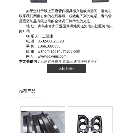
如果您对于以上
三通管件模具
感兴趣或有疑问，请点击
联系我们网页右侧的在线客服，或致电下列的电话，青岛雪
昱模塑制品有限公司的全体员工静待您的光临。
地 址：青岛市青大工业园棘洪滩街道河南头社区河南头
路18号
联 系 人：王经理
电 话：0532-66020828
手 机：18661680338
邮 箱：wangmiaotian8@163.com
网 址：www.qdxyms.com
本文关键词：
三通管件模具
青岛三通管件模具生产
返回列表↑
推荐产品