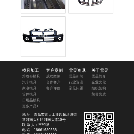
模具加工
客户案例
雪昱资讯
关于雪昱
熔喷布模具
成功案例
雪昱新闻
雪昱简介
汽车模具
合作客户
行业资讯
企业文化
家电模具
客户评价
常见问题
组织架构
管件模具
荣誉资质
日用品模具
更多产品+
地 址：青岛市青大工业园棘洪滩街
道河南头社区河南头路18号
联 系 人：王经理
电 话：18661680338