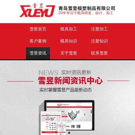
25年专注于模具研发、设计、加工
雪昱首页
模具加工
注塑加工
客户案例
模具知识
注塑知识
雪昱资讯
关于雪昱
联系雪昱