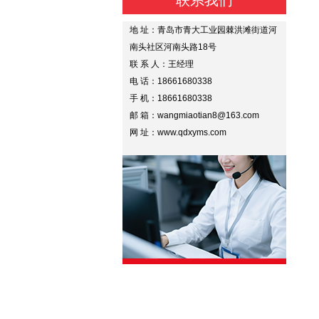
联系我们
地 址：青岛市青大工业园棘洪滩街道河
南头社区河南头路18号
联 系 人：王经理
电 话：18661680338
手 机：18661680338
邮 箱：wangmiaotian8@163.com
网 址：www.qdxyms.com