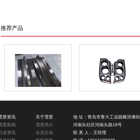
推荐产品
雪昱资讯
关于雪昱
地 址：青岛市青大工业园棘洪滩
雪昱新闻
雪昱简介
河南头社区河南头路18号
行业资讯
企业文化
联 系 人：王经理