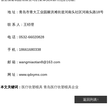
地 址：青岛市青大工业园棘洪滩街道河南头社区河南头路18号
联 系 人：王经理
电 话：0532-66020828
手 机：18661680338
邮 箱：wangmiaotian8@163.com
网 址：www.qdxyms.com
本文关键词：
医疗吹塑模具
青岛医疗吹塑模具企业
返回列表↑